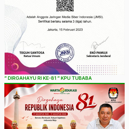
” DIRGAHAYU RI KE-81 ” KPU TUBABA