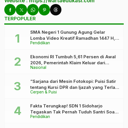
Website : https://wartaedukasi.com
TERPOPULER
SMA Negeri 1 Gunung Agung Gelar
Lomba Video Kreatif Ramadhan 1447 H,
Pendidikan
Asah Bakat dan Pererat Kebersamaan
Siswa
Ekonomi RI Tumbuh 5,61 Persen di Awal
2026, Pemerintah Klaim Keluar dari
Nasional
“Kutukan” 5 Persen
“Sarjana dari Mesin Fotokopi: Puisi Satir
tentang Kursi DPR dan Ijazah yang Terlalu
Cerpen & Puisi
Rapi”
Fakta Terungkap! SDN 1 Sidoharjo
Tegaskan Tak Pernah Tuduh Santri Soal
Pendidikan
Kaca Pecah