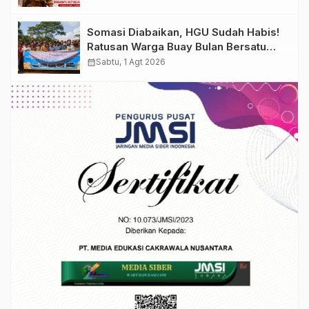
Somasi Diabaikan, HGU Sudah Habis!
Ratusan Warga Buay Bulan Bersatu
Beri Peringatan Terakhir Ke PTPN 1
calendar_month
Sabtu, 1 Agt 2026
Regional 7