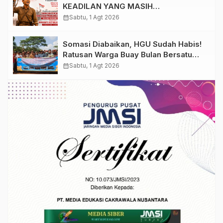
KEADILAN YANG MASIH
DIPERJUANGKAN
calendar_month
Sabtu, 1 Agt 2026
Somasi Diabaikan, HGU Sudah Habis!
Ratusan Warga Buay Bulan Bersatu
Beri Peringatan Terakhir Ke PTPN 1
calendar_month
Sabtu, 1 Agt 2026
Regional 7