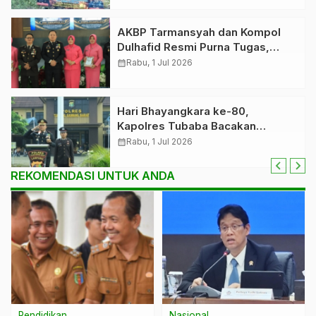
AKBP Tarmansyah dan Kompol
Dulhafid Resmi Purna Tugas,
Polres Tubaba Gelar Prosesi
calendar_month
Rabu, 1 Jul 2026
Wisuda Penuh Haru
Hari Bhayangkara ke-80,
Kapolres Tubaba Bacakan
Amanat Presiden: Polri Harus
calendar_month
Rabu, 1 Jul 2026
Semakin Profesional dan
Dipercaya Masyarakat
REKOMENDASI UNTUK ANDA
Pendidikan
Nasional