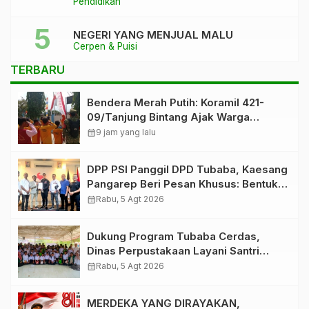
Pendidikan
Kaca Pecah
NEGERI YANG MENJUAL MALU
Cerpen & Puisi
TERBARU
Bendera Merah Putih: Koramil 421-
09/Tanjung Bintang Ajak Warga
Kibarkan Bendera, Kobarkan
calendar_month
9 jam yang lalu
Semangat HUT ke-81 RI
DPP PSI Panggil DPD Tubaba, Kaesang
Pangarep Beri Pesan Khusus: Bentuk
Struktur Hingga TPS Demi
calendar_month
Rabu, 5 Agt 2026
Kemenangan 2029
Dukung Program Tubaba Cerdas,
Dinas Perpustakaan Layani Santri
Ponpes Darul Hidayah Al Anshori
calendar_month
Rabu, 5 Agt 2026
dengan Perpustakaan Keliling
MERDEKA YANG DIRAYAKAN,