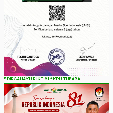
” DIRGAHAYU RI KE-81 ” KPU TUBABA