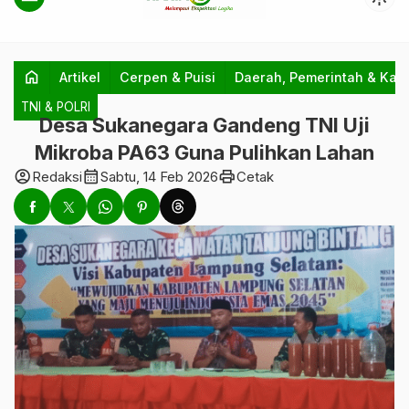
home
Artikel
Cerpen & Puisi
Daerah, Pemerintah & Kab
TNI & POLRI
Desa Sukanegara Gandeng TNI Uji
Mikroba PA63 Guna Pulihkan Lahan
account_circle
calendar_month
print
Redaksi
Sabtu, 14 Feb 2026
Cetak