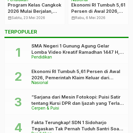
Program Kelas Cangkok
Ekonomi RI Tumbuh 5,61
2026 Mulai Berjalan,
Persen di Awal 2026,
SMAN 1 Gunung Agung
Pemerintah Klaim Keluar
calendar_month
Sabtu, 23 Mei 2026
calendar_month
Rabu, 6 Mei 2026
Jadi Sekolah Peserta
dari “Kutukan” 5 Persen
TERPOPULER
SMA Negeri 1 Gunung Agung Gelar
Lomba Video Kreatif Ramadhan 1447 H,
Pendidikan
Asah Bakat dan Pererat Kebersamaan
Siswa
Ekonomi RI Tumbuh 5,61 Persen di Awal
2026, Pemerintah Klaim Keluar dari
Nasional
“Kutukan” 5 Persen
“Sarjana dari Mesin Fotokopi: Puisi Satir
tentang Kursi DPR dan Ijazah yang Terlalu
Cerpen & Puisi
Rapi”
Fakta Terungkap! SDN 1 Sidoharjo
Tegaskan Tak Pernah Tuduh Santri Soal