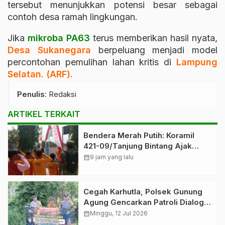
tersebut menunjukkan potensi besar sebagai
contoh desa ramah lingkungan.
Jika
mikroba PA63
terus memberikan hasil nyata,
Desa Sukanegara
berpeluang menjadi model
percontohan pemulihan lahan kritis di
Lampung
Selatan. (ARF).
Penulis
: Redaksi
ARTIKEL TERKAIT
Bendera Merah Putih: Koramil
421-09/Tanjung Bintang Ajak
Warga Kibarkan Bendera,
calendar_month
9 jam yang lalu
Kobarkan Semangat HUT ke-81 RI
Cegah Karhutla, Polsek Gunung
Agung Gencarkan Patroli Dialogis
dan Edukasi kepada Masyarakat
calendar_month
Minggu, 12 Jul 2026