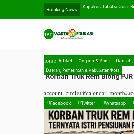
empurnakan Imanmu Tanpa Kamu Sadari
Kapolres Tubaba Gelar Buk
Breaking News
menu
home
Artikel
Cerpen & Puisi
Daerah,
Daerah, Pemerintah & Kabupaten/Kota
Korban Truk Rem Blong PJR T
account_circle
calendar_month
arif
Jum
Facebook
Twitter
Whatsapp