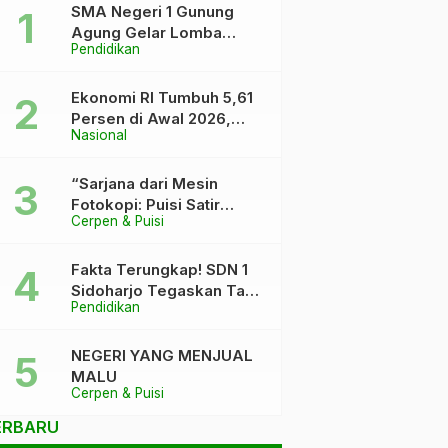
SMA Negeri 1 Gunung
Agung Gelar Lomba
Pendidikan
Video Kreatif Ramadhan
1447 H, Asah Bakat dan
Pererat Kebersamaan
Ekonomi RI Tumbuh 5,61
Siswa
Persen di Awal 2026,
Nasional
Pemerintah Klaim Keluar
dari “Kutukan” 5 Persen
“Sarjana dari Mesin
Fotokopi: Puisi Satir
Cerpen & Puisi
tentang Kursi DPR dan
Ijazah yang Terlalu Rapi”
Fakta Terungkap! SDN 1
Sidoharjo Tegaskan Tak
Pendidikan
Pernah Tuduh Santri Soal
Kaca Pecah
NEGERI YANG MENJUAL
MALU
Cerpen & Puisi
ERBARU