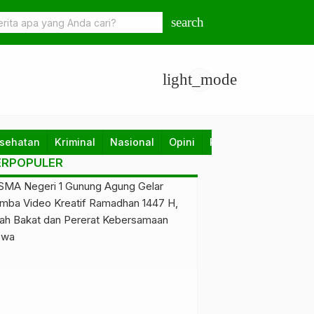
l Adha, Organda Pelabuhan Panjang Salurkan Sapi Kurban
search
light_mode
sehatan
Kriminal
Nasional
Opini
Pendidikan
Politik
ERPOPULER