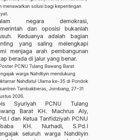
alam negara demokrasi,
merintah dan oposisi bukanlah
usuh. Keduanya adalah bagian
enting yang saling melengkapi
emi menjaga arah pembangunan
tap berada di jalur yang benar.
ois Syuriyah PCNU Tulang
awang Barat KH. Machrus Aly,
Pd.I dan Ketua Tanfidziyah PCNU
ubaba KH. Nurhadi, S.Pd.I
ngajak seluruh warga Nahdliyin