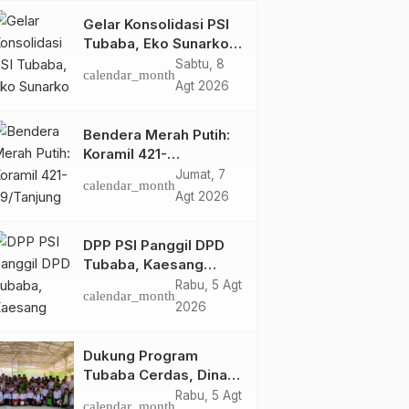
Gelar Konsolidasi PSI
Tubaba, Eko Sunarko
Kejar DPRT
Sabtu, 8
calendar_month
Agt 2026
Bendera Merah Putih:
Koramil 421-
09/Tanjung Bintang
Jumat, 7
calendar_month
Ajak Warga Kibarkan
Agt 2026
Bendera, Kobarkan
Semangat HUT ke-81
DPP PSI Panggil DPD
RI
Tubaba, Kaesang
Pangarep Beri Pesan
Rabu, 5 Agt
calendar_month
Khusus: Bentuk
2026
Struktur Hingga TPS
Demi Kemenangan
Dukung Program
2029
Tubaba Cerdas, Dinas
Perpustakaan Layani
Rabu, 5 Agt
calendar_month