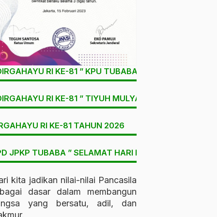
DIRGAHAYU RI KE-81 ” KPU TUBABA
DIRGAHAYU RI KE-81 ” TIYUH MULYA SARI
RGAHAYU RI KE-81 TAHUN 2026
D JPKP TUBABA ” SELAMAT HARI LAHIR PANCASILA “
ri kita jadikan nilai-nilai Pancasila
ebagai dasar dalam membangun
angsa yang bersatu, adil, dan
kmur.