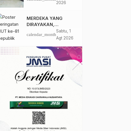
Santri Ponpes Darul
2026
Hidayah Al Anshori
dengan Perpustakaan
MERDEKA YANG
Keliling
DIRAYAKAN,
KEADILAN YANG
Sabtu, 1
calendar_month
MASIH
Agt 2026
DIPERJUANGKAN