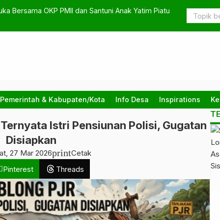
a Bersama OKP PMII dan Santuni Anak Yatim Piatu
Sambut Idu
 Pemerintah & Kabupaten/Kota
Info Desa
Inspirations
Ke
T
ernyata Istri Pensiunan Polisi, Gugatan
Disiapkan
print
at, 27 Mar 2026
Cetak
Pinterest
Threads