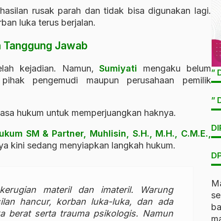
silan rusak parah dan tidak bisa digunakan lagi.
ban luka terus berjalan.
da Tanggung Jawab
telah kejadian. Namun,
Sumiyati
mengaku belum
” 
 pihak pengemudi maupun perusahaan pemilik
” 
 kuasa hukum untuk memperjuangkan haknya.
DI
ukum SM & Partner, Muhlisin, S.H., M.H., C.M.E.,
ya kini sedang menyiapkan langkah hukum.
DP
Ma
erugian materil dan imateril. Warung
s
lan hancur, korban luka-luka, dan ada
b
a berat serta trauma psikologis. Namun
ma