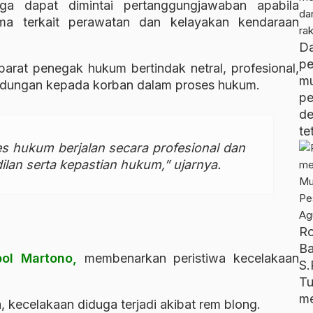
ga dapat dimintai pertanggungjawaban apabila
tama terkait perawatan dan kelayakan kendaraan
D
pe
arat penegak hukum bertindak netral, profesional,
m
indungan kepada korban dalam proses hukum.
p
d
te
s hukum berjalan secara profesional dan
lan serta kepastian hukum,” ujarnya.
R
B
ol
Martono,
membenarkan peristiwa kecelakaan
S.
T
me
 kecelakaan diduga terjadi akibat rem blong.