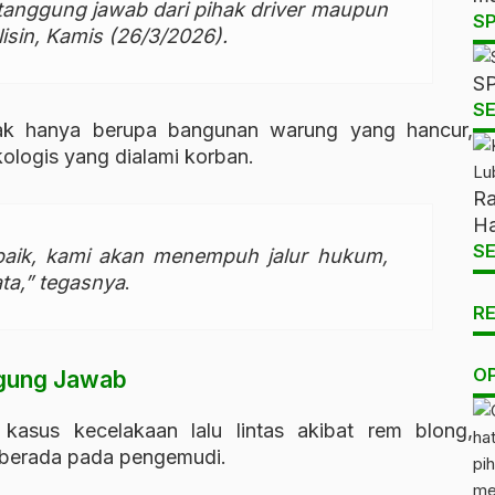
 tanggung jawab dari pihak driver maupun
S
isin, Kamis (26/3/2026).
SP
SE
idak hanya berupa bangunan warung yang hancur,
kologis yang dialami korban.
Ra
Ha
SE
d baik, kami akan menempuh jalur hukum,
ta,” tegasnya
.
R
O
ggung Jawab
asus kecelakaan lalu lintas akibat rem blong,
 berada pada pengemudi.