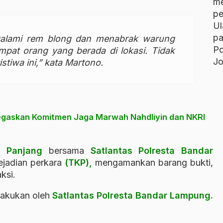
m
p
U
p
alami rem blong dan menabrak warung
P
empat orang yang berada di lokasi. Tidak
Jo
stiwa ini,” kata Martono.
askan Komitmen Jaga Marwah Nahdliyin dan NKRI
k
Panjang
bersama
Satlantas Polresta
Bandar
ejadian perkara
(TKP),
mengamankan barang bukti,
ksi.
ilakukan oleh
Satlantas Polresta Bandar Lampung.