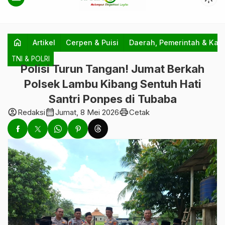
home
Artikel
Cerpen & Puisi
Daerah, Pemerintah & Kab
TNI & POLRI
Polisi Turun Tangan! Jumat Berkah
Polsek Lambu Kibang Sentuh Hati
Santri Ponpes di Tubaba
account_circle
calendar_month
print
Redaksi
Jumat, 8 Mei 2026
Cetak