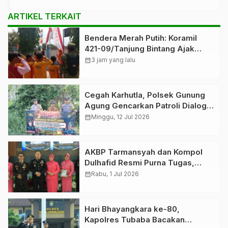
ARTIKEL TERKAIT
Bendera Merah Putih: Koramil
421-09/Tanjung Bintang Ajak
Warga Kibarkan Bendera,
calendar_month
3 jam yang lalu
Kobarkan Semangat HUT ke-81 RI
Cegah Karhutla, Polsek Gunung
Agung Gencarkan Patroli Dialogis
dan Edukasi kepada Masyarakat
calendar_month
Minggu, 12 Jul 2026
AKBP Tarmansyah dan Kompol
Dulhafid Resmi Purna Tugas,
Polres Tubaba Gelar Prosesi
calendar_month
Rabu, 1 Jul 2026
Wisuda Penuh Haru
Hari Bhayangkara ke-80,
Kapolres Tubaba Bacakan