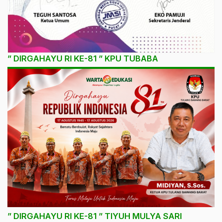
” DIRGAHAYU RI KE-81 ” KPU TUBABA
” DIRGAHAYU RI KE-81 ” TIYUH MULYA SARI