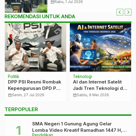
Amanat Presiden: Polri Harus
calendar_month
Rabu, 1 Jul 2026
Semakin Profesional dan
Dipercaya Masyarakat
REKOMENDASI UNTUK ANDA
Politik
Teknologi
DPP PSI Resmi Rombak
AI dan Internet Satelit
Kepengurusan DPD PSI
Jadi Tren Teknologi di
Tubaba, Eko Sunarko:
Indonesia 2026, Dunia
calendar_month
Senin, 27 Jul 2026
calendar_month
Sabtu, 9 Mei 2026
Siap Gaspol Besarkan
Pendidikan Ikut
Partai dan Perjuangkan
Bertransformasi
TERPOPULER
Aspirasi Rakyat
SMA Negeri 1 Gunung Agung Gelar
Lomba Video Kreatif Ramadhan 1447 H,
Pendidikan