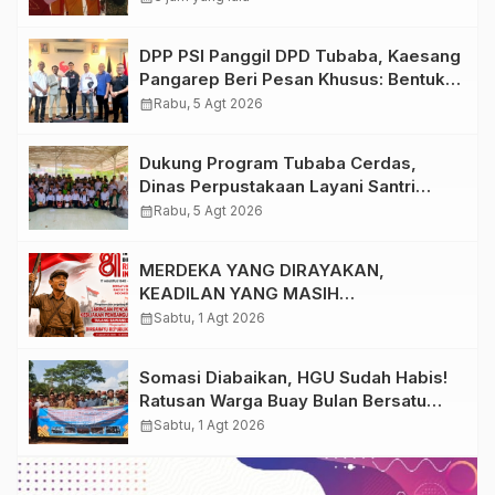
Semangat HUT ke-81 RI
DPP PSI Panggil DPD Tubaba, Kaesang
Pangarep Beri Pesan Khusus: Bentuk
Struktur Hingga TPS Demi
calendar_month
Rabu, 5 Agt 2026
Kemenangan 2029
Dukung Program Tubaba Cerdas,
Dinas Perpustakaan Layani Santri
Ponpes Darul Hidayah Al Anshori
calendar_month
Rabu, 5 Agt 2026
dengan Perpustakaan Keliling
MERDEKA YANG DIRAYAKAN,
KEADILAN YANG MASIH
DIPERJUANGKAN
calendar_month
Sabtu, 1 Agt 2026
Somasi Diabaikan, HGU Sudah Habis!
Ratusan Warga Buay Bulan Bersatu
Beri Peringatan Terakhir Ke PTPN 1
calendar_month
Sabtu, 1 Agt 2026
Regional 7