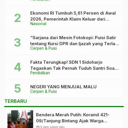
Asah Bakat dan Pererat Kebersamaan
Siswa
Ekonomi RI Tumbuh 5,61 Persen di Awal
2026, Pemerintah Klaim Keluar dari
Nasional
“Kutukan” 5 Persen
“Sarjana dari Mesin Fotokopi: Puisi Satir
tentang Kursi DPR dan Ijazah yang Terlalu
Cerpen & Puisi
Rapi”
Fakta Terungkap! SDN 1 Sidoharjo
Tegaskan Tak Pernah Tuduh Santri Soal
Pendidikan
Kaca Pecah
NEGERI YANG MENJUAL MALU
Cerpen & Puisi
TERBARU
Bendera Merah Putih: Koramil 421-
09/Tanjung Bintang Ajak Warga
Kibarkan Bendera, Kobarkan
calendar_month
3 jam yang lalu