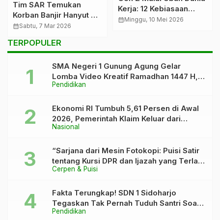
Tim SAR Temukan
Kerja: 12 Kebiasaan
Korban Banjir Hanyut di
Kantor “Jadul” yang Kini
calendar_month
Minggu, 10 Mei 2026
Bandar Lampung
calendar_month
Sabtu, 7 Mar 2026
Mulai Ditolak
TERPOPULER
SMA Negeri 1 Gunung Agung Gelar
Lomba Video Kreatif Ramadhan 1447 H,
Pendidikan
Asah Bakat dan Pererat Kebersamaan
Siswa
Ekonomi RI Tumbuh 5,61 Persen di Awal
2026, Pemerintah Klaim Keluar dari
Nasional
“Kutukan” 5 Persen
“Sarjana dari Mesin Fotokopi: Puisi Satir
tentang Kursi DPR dan Ijazah yang Terlalu
Cerpen & Puisi
Rapi”
Fakta Terungkap! SDN 1 Sidoharjo
Tegaskan Tak Pernah Tuduh Santri Soal
Pendidikan
Kaca Pecah