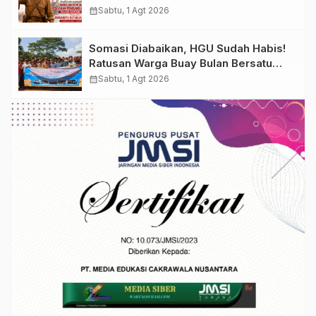
DIPERJUANGKAN
calendar_month
Sabtu, 1 Agt 2026
Somasi Diabaikan, HGU Sudah Habis!
Ratusan Warga Buay Bulan Bersatu
Beri Peringatan Terakhir Ke PTPN 1
calendar_month
Sabtu, 1 Agt 2026
Regional 7