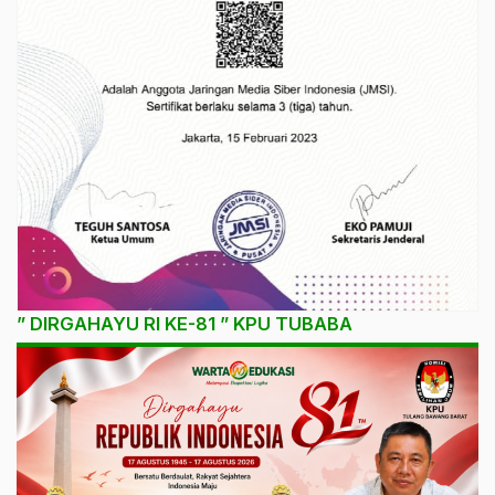
” DIRGAHAYU RI KE-81 ” KPU TUBABA