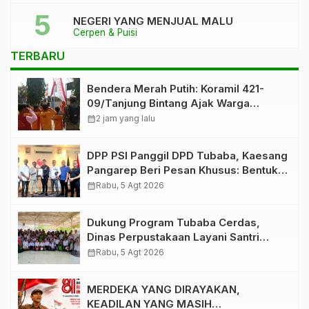
NEGERI YANG MENJUAL MALU
Cerpen & Puisi
TERBARU
Bendera Merah Putih: Koramil 421-
09/Tanjung Bintang Ajak Warga
Kibarkan Bendera, Kobarkan
calendar_month
2 jam yang lalu
Semangat HUT ke-81 RI
DPP PSI Panggil DPD Tubaba, Kaesang
Pangarep Beri Pesan Khusus: Bentuk
Struktur Hingga TPS Demi
calendar_month
Rabu, 5 Agt 2026
Kemenangan 2029
Dukung Program Tubaba Cerdas,
Dinas Perpustakaan Layani Santri
Ponpes Darul Hidayah Al Anshori
calendar_month
Rabu, 5 Agt 2026
dengan Perpustakaan Keliling
MERDEKA YANG DIRAYAKAN,
KEADILAN YANG MASIH