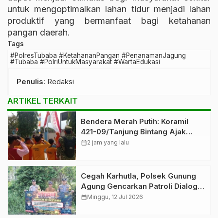
untuk mengoptimalkan lahan tidur menjadi lahan
produktif yang bermanfaat bagi ketahanan
pangan daerah.
Tags
#PolresTubaba #KetahananPangan #PenanamanJagung
#Tubaba #PolriUntukMasyarakat #WartaEdukasi
Penulis
: Redaksi
ARTIKEL TERKAIT
Bendera Merah Putih: Koramil
421-09/Tanjung Bintang Ajak
Warga Kibarkan Bendera,
calendar_month
2 jam yang lalu
Kobarkan Semangat HUT ke-81 RI
Cegah Karhutla, Polsek Gunung
Agung Gencarkan Patroli Dialogis
dan Edukasi kepada Masyarakat
calendar_month
Minggu, 12 Jul 2026