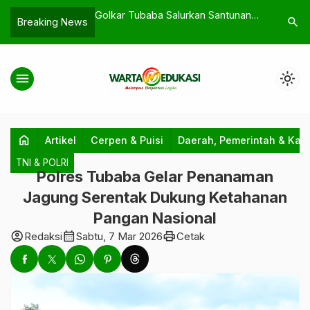
an Sekam: Nilai
Golkar Tubaba Salurkan Santunan
Ketika Ma
search
Breaking News
ng Jarang Dibahas
untuk Keluarga Korban Kecelakaan
Tersangka
melalui Program Peduli Kasih
Sekadar 
menu
light_mode
home
Artikel
Cerpen & Puisi
Daerah, Pemerintah & Kab
TNI & POLRI
Polres Tubaba Gelar Penanaman
Jagung Serentak Dukung Ketahanan
Pangan Nasional
account_circle
calendar_month
print
Redaksi
Sabtu, 7 Mar 2026
Cetak