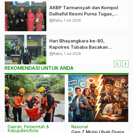
AKBP Tarmansyah dan Kompol
Dulhafid Resmi Purna Tugas,
Polres Tubaba Gelar Prosesi
calendar_month
Rabu, 1 Jul 2026
Wisuda Penuh Haru
Hari Bhayangkara ke-80,
Kapolres Tubaba Bacakan
Amanat Presiden: Polri Harus
calendar_month
Rabu, 1 Jul 2026
Semakin Profesional dan
Dipercaya Masyarakat
REKOMENDASI UNTUK ANDA
Daerah, Pemerintah &
Nasional
Kabupaten/Kota
Gen Z Mulai Ubah Dunia