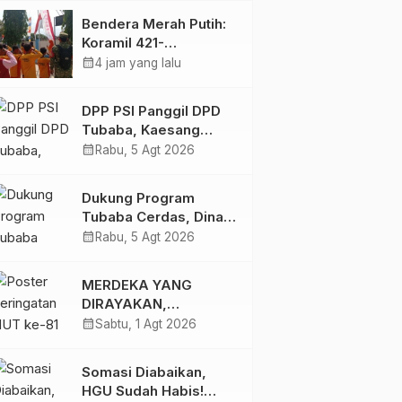
Bendera Merah Putih:
Koramil 421-
09/Tanjung Bintang
calendar_month
4 jam yang lalu
Ajak Warga Kibarkan
Bendera, Kobarkan
DPP PSI Panggil DPD
Semangat HUT ke-81
Tubaba, Kaesang
RI
Pangarep Beri Pesan
calendar_month
Rabu, 5 Agt 2026
Khusus: Bentuk
Struktur Hingga TPS
Dukung Program
Demi Kemenangan
Tubaba Cerdas, Dinas
2029
Perpustakaan Layani
calendar_month
Rabu, 5 Agt 2026
Santri Ponpes Darul
Hidayah Al Anshori
MERDEKA YANG
dengan Perpustakaan
DIRAYAKAN,
Keliling
KEADILAN YANG
calendar_month
Sabtu, 1 Agt 2026
MASIH
DIPERJUANGKAN
Somasi Diabaikan,
HGU Sudah Habis!