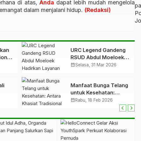
rhana di atas,
Anda
dapat lebih mudah mengelola
p
emangat dalam menjalani hidup.
(Redaksi)
P
Jo
tkan
URC Legend Gandeng
ional
RSUD Abdul Moeloek
Hadirkan Layanan
calendar_month
Selasa, 31 Mar 2026
Antar Obat untuk
Percepat Pelayanan
li
Manfaat Bunga Telang
Pasien
untuk Kesehatan:
 dan
Antara Khasiat
calendar_month
6
Rabu, 18 Feb 2026
la
Tradisional dan Fakta
Ilmiah