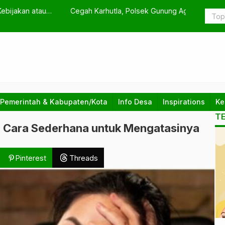
nung Agung Gencarkan Patroli Dialogis dan Edukasi
Tim SAR Te
 Pemerintah & Kabupaten/Kota
Info Desa
Inspirations
Ke
T
 5 Cara Sederhana untuk Mengatasinya
Pinterest
Threads