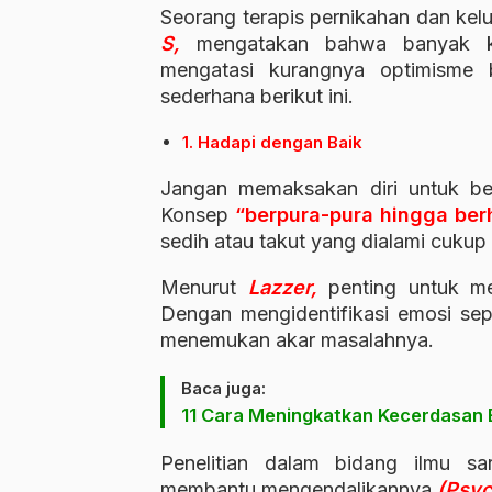
Seorang terapis pernikahan dan kel
S,
mengatakan bahwa banyak kl
mengatasi kurangnya optimisme b
sederhana berikut ini.
1. Hadapi dengan Baik
Jangan memaksakan diri untuk be
Konsep
“berpura-pura hingga berh
sedih atau takut yang dialami cuku
Menurut
Lazzer,
penting untuk m
Dengan mengidentifikasi emosi sepe
menemukan akar masalahnya.
Baca juga:
11 Cara Meningkatkan Kecerdasan E
Penelitian dalam bidang ilmu 
membantu mengendalikannya
(Psyc