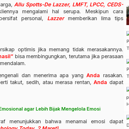
uarga,
Allu Spotts-De Lazzer, LMFT, LPCC, CEDS-
iennya mengalami hal serupa. Meskipun cara
ersifat personal,
Lazzer
memberikan lima tips
rsikap optimis jika memang tidak merasakannya.
asil”
bisa membingungkan, terutama jika perasaan
p mendalam.
engenali dan menerima apa yang
Anda
rasakan.
rti takut, sedih, atau merasa rentan,
Anda
dapat
mosional agar Lebih Bijak Mengelola Emosi
saraf menunjukkan bahwa menamai emosi dapat
hology Today, 2 Maret).