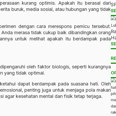
erasaan kurang optimis. Apakah itu berasal dari
SP
berita buruk, media sosial, atau hubungan yang tidak
SE
erimen dengan cara merespons pemicu tersebut.
Ra
t Anda merasa tidak cukup baik dibandingkan orang
Ha
aannya untuk melihat apakah itu berdampak pada
SE
R
dipengaruhi oleh faktor biologis, seperti kurangnya
an yang tidak optimal.
O
iketahui dapat berdampak pada suasana hati. Oleh
u emosional, penting juga untuk menjaga pola makan
i agar kesehatan mental dan fisik tetap terjaga.