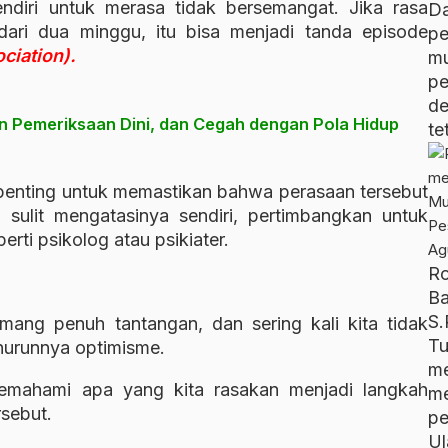
ndiri untuk merasa tidak bersemangat. Jika rasa
D
dari dua minggu, itu bisa menjadi tanda episode
pe
ciation).
m
p
d
an Pemeriksaan Dini, dan Cegah dengan Pola Hidup
te
enting untuk memastikan bahwa perasaan tersebut
 sulit mengatasinya sendiri, pertimbangkan untuk
erti psikolog atau psikiater.
R
B
S.
ng penuh tantangan, dan sering kali kita tidak
T
nurunnya optimisme.
me
memahami apa yang kita rasakan menjadi langkah
m
rsebut.
p
U