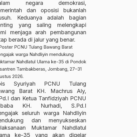
alam negara demokrasi,
merintah dan oposisi bukanlah
usuh. Keduanya adalah bagian
enting yang saling melengkapi
emi menjaga arah pembangunan
tap berada di jalur yang benar.
ois Syuriyah PCNU Tulang
awang Barat KH. Machrus Aly,
Pd.I dan Ketua Tanfidziyah PCNU
ubaba KH. Nurhadi, S.Pd.I
ngajak seluruh warga Nahdliyin
endukung dan menyukseskan
elaksanaan Muktamar Nahdlatul
lama ke-35 yang akan digelar