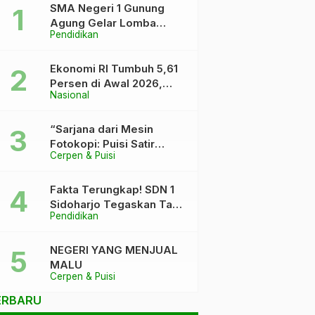
SMA Negeri 1 Gunung
Agung Gelar Lomba
Pendidikan
Video Kreatif Ramadhan
1447 H, Asah Bakat dan
Pererat Kebersamaan
Ekonomi RI Tumbuh 5,61
Siswa
Persen di Awal 2026,
Nasional
Pemerintah Klaim Keluar
dari “Kutukan” 5 Persen
“Sarjana dari Mesin
Fotokopi: Puisi Satir
Cerpen & Puisi
tentang Kursi DPR dan
Ijazah yang Terlalu Rapi”
Fakta Terungkap! SDN 1
Sidoharjo Tegaskan Tak
Pendidikan
Pernah Tuduh Santri Soal
Kaca Pecah
NEGERI YANG MENJUAL
MALU
Cerpen & Puisi
ERBARU