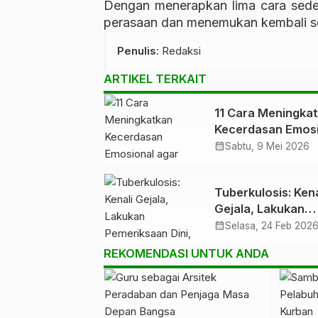
Dengan menerapkan lima cara sede
perasaan dan menemukan kembali s
Penulis
: Redaksi
ARTIKEL TERKAIT
11 Cara Meningka
Kecerdasan Emos
agar Lebih Bijak
calendar_month
Sabtu, 9 Mei 2026
Mengelola Emosi
Tuberkulosis: Kena
Gejala, Lakukan
Pemeriksaan Dini,
calendar_month
Selasa, 24 Feb 202
Cegah dengan Po
REKOMENDASI UNTUK ANDA
Hidup Sehat