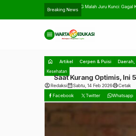
Juru Kunci: Gagal Kebijakan atau
Cegah Karhutla, Polsek Gu
Breaking News
…
kepada Masyarakat
menu
home
Artikel
Cerpen & Puisi
Daerah,
Kesehatan
Saat Kurang Optimis, Ini
account_circle
calendar_month
print
Redaksi
Sabtu, 14 Feb 2026
Cetak
Facebook
Twitter
Whatsapp