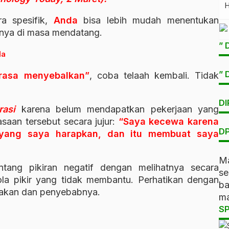
a spesifik,
Anda
bisa lebih mudah menentukan
inya di masa mendatang.
” 
da
” 
rasa menyebalkan”
, coba telaah kembali. Tidak
DI
rasi
karena belum mendapatkan pekerjaan yang
asaan tersebut secara jujur:
“Saya
kecewa karena
DP
 yang saya harapkan, dan itu membuat saya
Ma
ang pikiran negatif dengan melihatnya secara
s
la pikir yang tidak membantu. Perhatikan dengan
b
akan dan penyebabnya.
ma
S