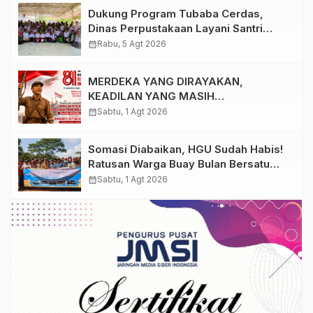
Dukung Program Tubaba Cerdas,
Dinas Perpustakaan Layani Santri
Ponpes Darul Hidayah Al Anshori
calendar_month
Rabu, 5 Agt 2026
dengan Perpustakaan Keliling
MERDEKA YANG DIRAYAKAN,
KEADILAN YANG MASIH
DIPERJUANGKAN
calendar_month
Sabtu, 1 Agt 2026
Somasi Diabaikan, HGU Sudah Habis!
Ratusan Warga Buay Bulan Bersatu
Beri Peringatan Terakhir Ke PTPN 1
calendar_month
Sabtu, 1 Agt 2026
Regional 7