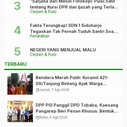
“Sarjana dari Mesin Fotokopi: Puisi Satir
tentang Kursi DPR dan Ijazah yang Terlalu
Cerpen & Puisi
Rapi”
Fakta Terungkap! SDN 1 Sidoharjo
Tegaskan Tak Pernah Tuduh Santri Soal
Pendidikan
Kaca Pecah
NEGERI YANG MENJUAL MALU
Cerpen & Puisi
TERBARU
Bendera Merah Putih: Koramil 421-
09/Tanjung Bintang Ajak Warga
Kibarkan Bendera, Kobarkan
calendar_month
Jumat, 7 Agt 2026
Semangat HUT ke-81 RI
DPP PSI Panggil DPD Tubaba, Kaesang
Pangarep Beri Pesan Khusus: Bentuk
Struktur Hingga TPS Demi
calendar_month
Rabu, 5 Agt 2026
Kemenangan 2029