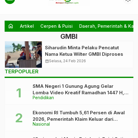
home
Artikel
Cerpen & Puisi
Daerah, Pemerintah & Kab
GMBI
Siharudin Minta Pelaku Pencatut
Nama Ketua Wilter GMBI Diproses
calendar_month
Selasa, 24 Feb 2026
TERPOPULER
SMA Negeri 1 Gunung Agung Gelar
Lomba Video Kreatif Ramadhan 1447 H,
Pendidikan
Asah Bakat dan Pererat Kebersamaan
Siswa
Ekonomi RI Tumbuh 5,61 Persen di Awal
2026, Pemerintah Klaim Keluar dari
Nasional
“Kutukan” 5 Persen