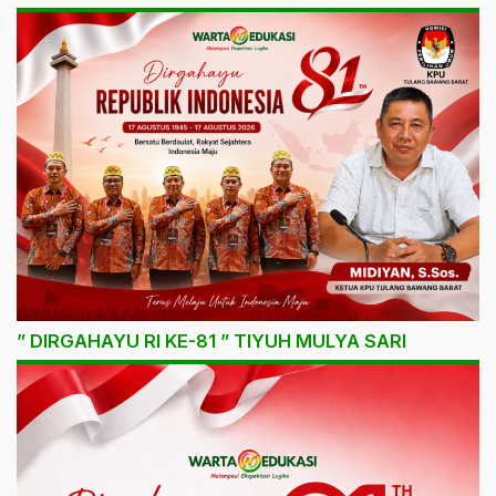
” DIRGAHAYU RI KE-81 ” TIYUH MULYA SARI