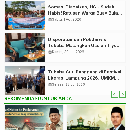
Somasi Diabaikan, HGU Sudah
Habis! Ratusan Warga Buay Bulan
Bersatu Beri Peringatan Terakhir
calendar_month
Sabtu, 1 Agt 2026
Ke PTPN 1 Regional 7
Disporapar dan Pokdarwis
Tubaba Matangkan Usulan Tiyuh
Pagar Dewa sebagai Tiyuh
calendar_month
Kamis, 30 Jul 2026
Wisata Berbudaya Lampung
Tubaba Curi Panggung di Festival
Literasi Lampung 2026, UMKM,
Naskah Kuno hingga Sketsa
calendar_month
Selasa, 28 Jul 2026
Purbowo Jadi Sorotan
REKOMENDASI UNTUK ANDA