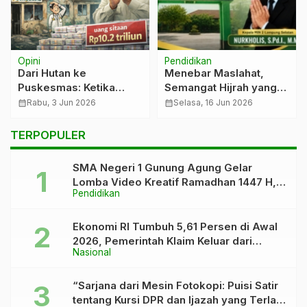
Opini
Pendidikan
Dari Hutan ke
Menebar Maslahat,
Puskesmas: Ketika
Semangat Hijrah yang
Uang Sitaan
Digaungkan MIN 2
calendar_month
Rabu, 3 Jun 2026
calendar_month
Selasa, 16 Jun 2026
Mengingatkan Kita pada
Lampung Selatan di
Kelalaian yang Terlalu
Muharam 1448 H
TERPOPULER
Lama
SMA Negeri 1 Gunung Agung Gelar
Lomba Video Kreatif Ramadhan 1447 H,
Pendidikan
Asah Bakat dan Pererat Kebersamaan
Siswa
Ekonomi RI Tumbuh 5,61 Persen di Awal
2026, Pemerintah Klaim Keluar dari
Nasional
“Kutukan” 5 Persen
“Sarjana dari Mesin Fotokopi: Puisi Satir
tentang Kursi DPR dan Ijazah yang Terlalu