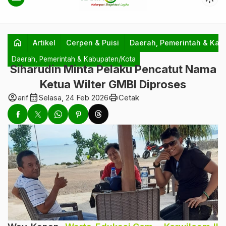
home
Artikel
Cerpen & Puisi
Daerah, Pemerintah & Kab
Daerah, Pemerintah & Kabupaten/Kota
Siharudin Minta Pelaku Pencatut Nama
Ketua Wilter GMBI Diproses
account_circle
calendar_month
print
arif
Selasa, 24 Feb 2026
Cetak