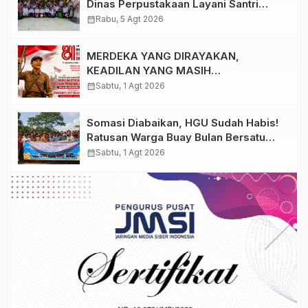
Dinas Perpustakaan Layani Santri
Ponpes Darul Hidayah Al Anshori
calendar_month
Rabu, 5 Agt 2026
dengan Perpustakaan Keliling
MERDEKA YANG DIRAYAKAN,
KEADILAN YANG MASIH
DIPERJUANGKAN
calendar_month
Sabtu, 1 Agt 2026
Somasi Diabaikan, HGU Sudah Habis!
Ratusan Warga Buay Bulan Bersatu
Beri Peringatan Terakhir Ke PTPN 1
calendar_month
Sabtu, 1 Agt 2026
Regional 7