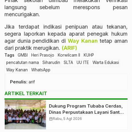
Pihak sekolah diimbau melakukan verifikasi
langsung sebelum merespons pesan
mencurigakan.
Jika terdapat indikasi penipuan atau tekanan,
segera laporkan kepada aparat penegak hukum
agar dunia pendidikan di
Way Kanan
tetap aman
dari praktik merugikan.
(ARIF)
Tags
GMBI
Heri Prasojo
Korwilcam II
KUHP
pencatutan nama
Siharudin
SLTA
UU ITE
Warta Edukasi
Way Kanan
WhatsApp
Penulis
: arif
ARTIKEL TERKAIT
Dukung Program Tubaba Cerdas,
Dinas Perpustakaan Layani Santri
Ponpes Darul Hidayah Al Anshori
calendar_month
Rabu, 5 Agt 2026
dengan Perpustakaan Keliling