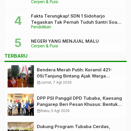
Cerpen & Puisi
Rapi”
Fakta Terungkap! SDN 1 Sidoharjo
Tegaskan Tak Pernah Tuduh Santri Soal
Pendidikan
Kaca Pecah
NEGERI YANG MENJUAL MALU
Cerpen & Puisi
TERBARU
Bendera Merah Putih: Koramil 421-
09/Tanjung Bintang Ajak Warga
Kibarkan Bendera, Kobarkan
calendar_month
Jumat, 7 Agt 2026
Semangat HUT ke-81 RI
DPP PSI Panggil DPD Tubaba, Kaesang
Pangarep Beri Pesan Khusus: Bentuk
Struktur Hingga TPS Demi
calendar_month
Rabu, 5 Agt 2026
Kemenangan 2029
Dukung Program Tubaba Cerdas,