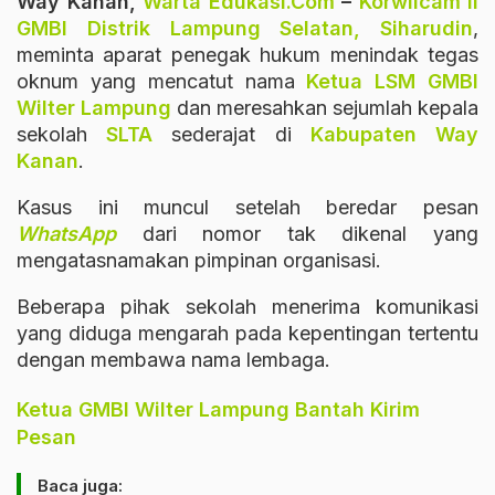
Way Kanan,
Warta Edukasi.Com
–
Korwilcam II
GMBI Distrik Lampung Selatan, Siharudin
,
meminta aparat penegak hukum menindak tegas
oknum yang mencatut nama
Ketua LSM GMBI
Wilter Lampung
dan meresahkan sejumlah kepala
sekolah
SLTA
sederajat di
Kabupaten Way
Kanan
.
Kasus ini muncul setelah beredar pesan
WhatsApp
dari nomor tak dikenal yang
mengatasnamakan pimpinan organisasi.
Beberapa pihak sekolah menerima komunikasi
yang diduga mengarah pada kepentingan tertentu
dengan membawa nama lembaga.
Ketua GMBI Wilter Lampung Bantah Kirim
Pesan
Baca juga: