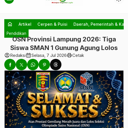
home
Artikel
Cerpen & Puisi
Daerah, Pemerintah & Kab
Pendidikan
OSN Provinsi Lampung 2026: Tiga
Siswa SMAN 1 Gunung Agung Lolos
account_circle
calendar_month
print
Redaksi
Selasa, 7 Jul 2026
Cetak