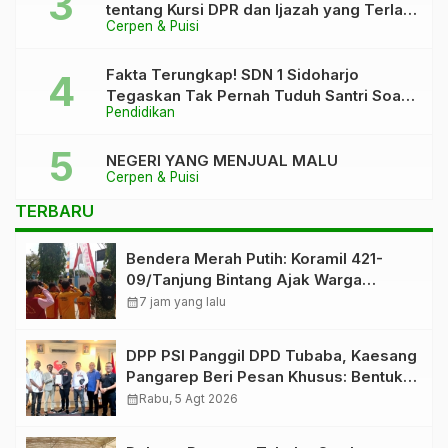
tentang Kursi DPR dan Ijazah yang Terlalu
Cerpen & Puisi
Rapi”
Fakta Terungkap! SDN 1 Sidoharjo
Tegaskan Tak Pernah Tuduh Santri Soal
Pendidikan
Kaca Pecah
NEGERI YANG MENJUAL MALU
Cerpen & Puisi
TERBARU
Bendera Merah Putih: Koramil 421-
09/Tanjung Bintang Ajak Warga
Kibarkan Bendera, Kobarkan
calendar_month
7 jam yang lalu
Semangat HUT ke-81 RI
DPP PSI Panggil DPD Tubaba, Kaesang
Pangarep Beri Pesan Khusus: Bentuk
Struktur Hingga TPS Demi
calendar_month
Rabu, 5 Agt 2026
Kemenangan 2029