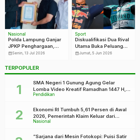
Nasional
Sport
Polda Lampung Ganjar
Diskualifikasi Dua Rival
JPKP Penghargaan,
Utama Buka Peluang
Tegaskan Sinergi Jaga
Veda Ega Pratama
calendar_month
Senin, 13 Jul 2026
calendar_month
Jumat, 5 Jun 2026
Kamtibmas
Bersinar di Moto3 2026
TERPOPULER
SMA Negeri 1 Gunung Agung Gelar
Lomba Video Kreatif Ramadhan 1447 H,
Pendidikan
Asah Bakat dan Pererat Kebersamaan
Siswa
Ekonomi RI Tumbuh 5,61 Persen di Awal
2026, Pemerintah Klaim Keluar dari
Nasional
“Kutukan” 5 Persen
“Sarjana dari Mesin Fotokopi: Puisi Satir