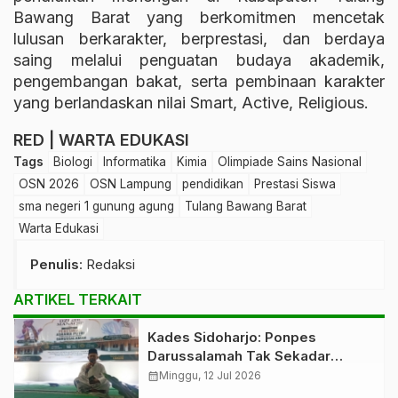
Bawang Barat yang berkomitmen mencetak
lulusan berkarakter, berprestasi, dan berdaya
saing melalui penguatan budaya akademik,
pengembangan bakat, serta pembinaan karakter
yang berlandaskan nilai Smart, Active, Religious.
RED | WARTA EDUKASI
Tags
Biologi
Informatika
Kimia
Olimpiade Sains Nasional
OSN 2026
OSN Lampung
pendidikan
Prestasi Siswa
sma negeri 1 gunung agung
Tulang Bawang Barat
Warta Edukasi
Penulis
: Redaksi
ARTIKEL TERKAIT
Kades Sidoharjo: Ponpes
Darussalamah Tak Sekadar
Pesantren, tetapi Cahaya Desa
calendar_month
Minggu, 12 Jul 2026