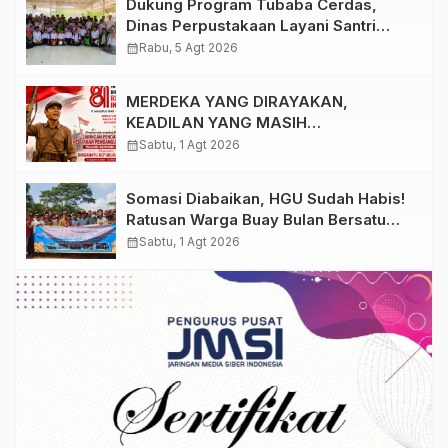
Dukung Program Tubaba Cerdas,
Dinas Perpustakaan Layani Santri
Ponpes Darul Hidayah Al Anshori
calendar_month
Rabu, 5 Agt 2026
dengan Perpustakaan Keliling
MERDEKA YANG DIRAYAKAN,
KEADILAN YANG MASIH
DIPERJUANGKAN
calendar_month
Sabtu, 1 Agt 2026
Somasi Diabaikan, HGU Sudah Habis!
Ratusan Warga Buay Bulan Bersatu
Beri Peringatan Terakhir Ke PTPN 1
calendar_month
Sabtu, 1 Agt 2026
Regional 7