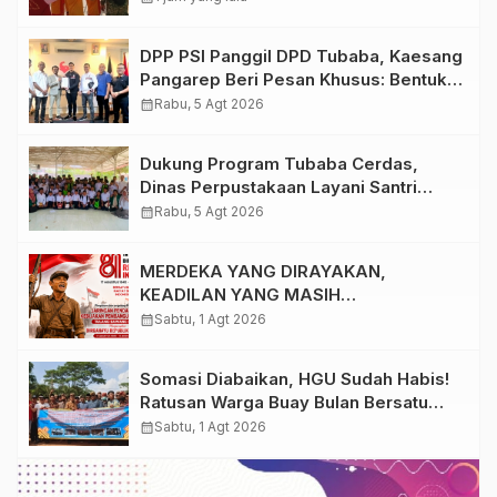
Semangat HUT ke-81 RI
DPP PSI Panggil DPD Tubaba, Kaesang
Pangarep Beri Pesan Khusus: Bentuk
Struktur Hingga TPS Demi
calendar_month
Rabu, 5 Agt 2026
Kemenangan 2029
Dukung Program Tubaba Cerdas,
Dinas Perpustakaan Layani Santri
Ponpes Darul Hidayah Al Anshori
calendar_month
Rabu, 5 Agt 2026
dengan Perpustakaan Keliling
MERDEKA YANG DIRAYAKAN,
KEADILAN YANG MASIH
DIPERJUANGKAN
calendar_month
Sabtu, 1 Agt 2026
Somasi Diabaikan, HGU Sudah Habis!
Ratusan Warga Buay Bulan Bersatu
Beri Peringatan Terakhir Ke PTPN 1
calendar_month
Sabtu, 1 Agt 2026
Regional 7