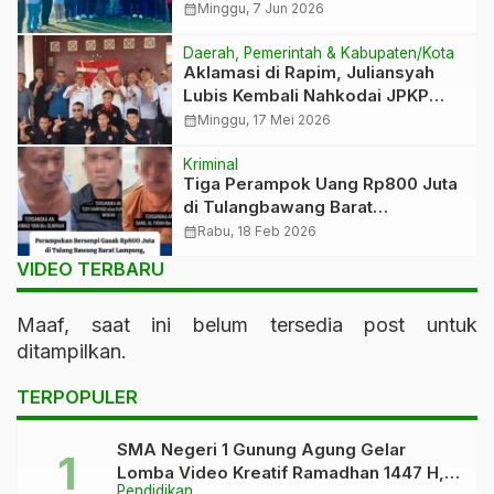
Pastikan Kegiatan Aman dan
calendar_month
Minggu, 7 Jun 2026
Lancar
Daerah, Pemerintah & Kabupaten/Kota
Aklamasi di Rapim, Juliansyah
Lubis Kembali Nahkodai JPKP
Lampung
calendar_month
Minggu, 17 Mei 2026
Kriminal
Tiga Perampok Uang Rp800 Juta
di Tulangbawang Barat
Ditangkap, Satu Pelaku Masih
calendar_month
Rabu, 18 Feb 2026
Buron
VIDEO TERBARU
Maaf, saat ini belum tersedia post untuk
ditampilkan.
TERPOPULER
SMA Negeri 1 Gunung Agung Gelar
Lomba Video Kreatif Ramadhan 1447 H,
Pendidikan