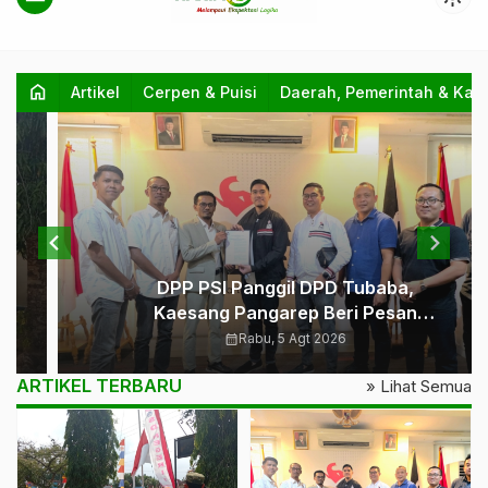
Warta
home
Artikel
Cerpen & Puisi
Daerah, Pemerintah & Kab
Edukasi
|
Melampaui
Ekspektasi
Logika
DPP PSI Panggil DPD Tubaba,
Kaesang Pangarep Beri Pesan
Khusus: Bentuk Struktur Hingga
calendar_month
Rabu, 5 Agt 2026
TPS Demi Kemenangan 2029
ARTIKEL TERBARU
» Lihat Semua