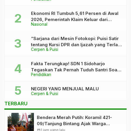
Asah Bakat dan Pererat Kebersamaan
Siswa
Ekonomi RI Tumbuh 5,61 Persen di Awal
2026, Pemerintah Klaim Keluar dari
Nasional
“Kutukan” 5 Persen
“Sarjana dari Mesin Fotokopi: Puisi Satir
tentang Kursi DPR dan Ijazah yang Terlalu
Cerpen & Puisi
Rapi”
Fakta Terungkap! SDN 1 Sidoharjo
Tegaskan Tak Pernah Tuduh Santri Soal
Pendidikan
Kaca Pecah
NEGERI YANG MENJUAL MALU
Cerpen & Puisi
TERBARU
Bendera Merah Putih: Koramil 421-
09/Tanjung Bintang Ajak Warga
Kibarkan Bendera, Kobarkan
calendar_month
1 jam yang lalu