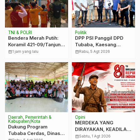
TNI & POLRI
Politik
Bendera Merah Putih:
DPP PSI Panggil DPD
Koramil 421-09/Tanjung
Tubaba, Kaesang
Bintang Ajak Warga
Pangarep Beri Pesan
calendar_month
1 jam yang lalu
calendar_month
Rabu, 5 Agt 2026
Kibarkan Bendera,
Khusus: Bentuk Struktur
Kobarkan Semangat
Hingga TPS Demi
HUT ke-81 RI
Kemenangan 2029
Daerah, Pemerintah &
Opini
Kabupaten/Kota
MERDEKA YANG
Dukung Program
DIRAYAKAN, KEADILAN
Tubaba Cerdas, Dinas
YANG MASIH
calendar_month
Sabtu, 1 Agt 2026
Perpustakaan Layani