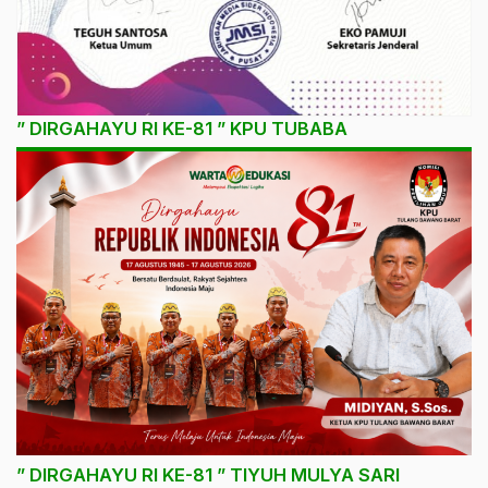
” DIRGAHAYU RI KE-81 ” KPU TUBABA
” DIRGAHAYU RI KE-81 ” TIYUH MULYA SARI