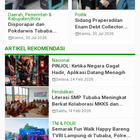
Daerah, Pemerintah &
Politik
Kabupaten/Kota
Sidang Praperadilan
Disporapar dan
Enam Debt Collector
Pokdarwis Tubaba
Masuki Pemeriksaan
calendar_month
Kamis, 30 Jul 2026
Matangkan Usulan
calendar_month
Kamis, 30 Jul 2026
Saksi
Tiyuh Pagar Dewa
ARTIKEL REKOMENDASI
sebagai Tiyuh Wisata
Berbudaya Lampung
Nasional
PINJOL: Ketika Negara Gagal
Hadir, Aplikasi Datang Menagih
calendar_month
Selasa, 24 Feb 2026
Pendidikan
Literasi SMP Tubaba Meningkat
Berkat Kolaborasi MKKS dan
Perpustakaan
calendar_month
Sabtu, 14 Feb 2026
TNI & POLRI
Semarak Fun Walk Happy Bareng
TVRI Lampung di Tubaba, Polres