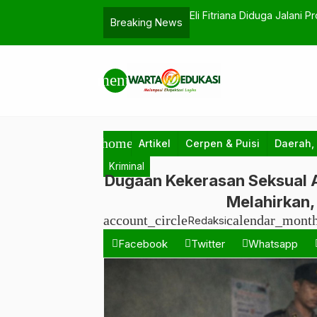
angan, Data SIPP PN Menggala Tampilkan
Jika Hujan Bisa Bicara, N
Breaking News
…
menu
home
Artikel
Cerpen & Puisi
Daerah,
Kriminal
Dugaan Kekerasan Seksual 
Melahirkan,
account_circle
calendar_mont
Redaksi
Facebook
Twitter
Whatsapp