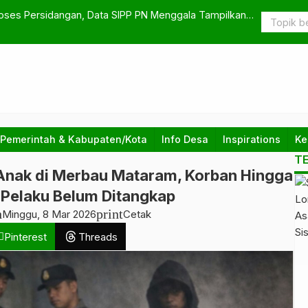
amamu yang Ia Sebut
Dukung Pro
Hidayah Al 
 Pemerintah & Kabupaten/Kota
Info Desa
Inspirations
Ke
T
Anak di Merbau Mataram, Korban Hingga
 Pelaku Belum Ditangkap
h
print
Minggu, 8 Mar 2026
Cetak
Pinterest
Threads