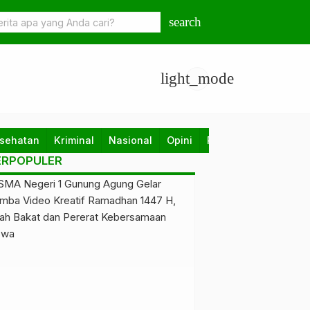
gram Tubaba Cerdas, Dinas Perpustakaan Layani Santri Ponpes Da
search
Anshori dengan Perpustakaan Keliling
light_mode
sehatan
Kriminal
Nasional
Opini
Pendidikan
Politik
ERPOPULER