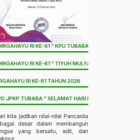
DIRGAHAYU RI KE-81 ” KPU TUBABA
DIRGAHAYU RI KE-81 ” TIYUH MULYA SARI
RGAHAYU RI KE-81 TAHUN 2026
D JPKP TUBABA ” SELAMAT HARI LAHIR PANCASILA “
ri kita jadikan nilai-nilai Pancasila
ebagai dasar dalam membangun
angsa yang bersatu, adil, dan
kmur.