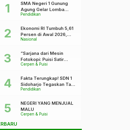
SMA Negeri 1 Gunung
Agung Gelar Lomba
Pendidikan
Video Kreatif Ramadhan
1447 H, Asah Bakat dan
Pererat Kebersamaan
Ekonomi RI Tumbuh 5,61
Siswa
Persen di Awal 2026,
Nasional
Pemerintah Klaim Keluar
dari “Kutukan” 5 Persen
“Sarjana dari Mesin
Fotokopi: Puisi Satir
Cerpen & Puisi
tentang Kursi DPR dan
Ijazah yang Terlalu Rapi”
Fakta Terungkap! SDN 1
Sidoharjo Tegaskan Tak
Pendidikan
Pernah Tuduh Santri Soal
Kaca Pecah
NEGERI YANG MENJUAL
MALU
Cerpen & Puisi
ERBARU