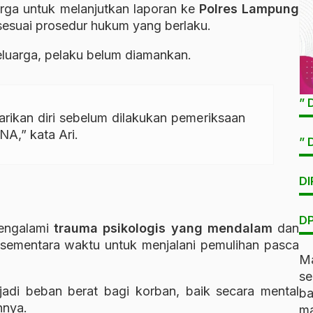
arga untuk melanjutkan laporan ke
Polres Lampung
sesuai prosedur hukum yang berlaku.
eluarga, pelaku belum diamankan.
” 
arikan diri sebelum dilakukan pemeriksaan
NA,” kata Ari.
” 
DI
DP
mengalami
trauma psikologis yang mendalam
dan
sementara waktu untuk menjalani pemulihan pasca
Ma
s
jadi beban berat bagi korban, baik secara mental
b
nnya.
ma