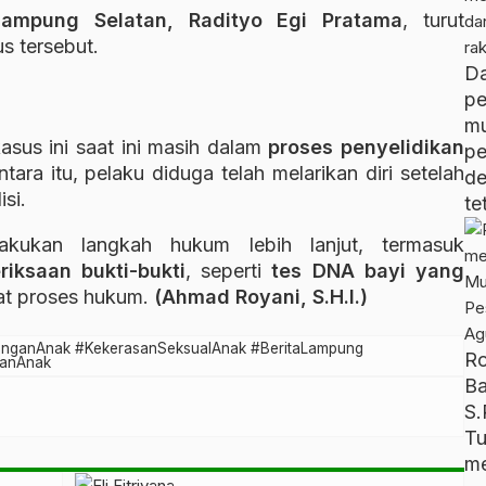
Lampung Selatan, Radityo Egi Pratama
, turut
s tersebut.
D
pe
m
asus ini saat ini masih dalam
proses penyelidikan
p
tara itu, pelaku diduga telah melarikan diri setelah
d
si.
te
akukan langkah hukum lebih lanjut, termasuk
iksaan bukti-bukti
, seperti
tes DNA bayi yang
at proses hukum.
(Ahmad Royani, S.H.I.)
unganAnak #KekerasanSeksualAnak #BeritaLampung
R
sanAnak
B
S.
T
me