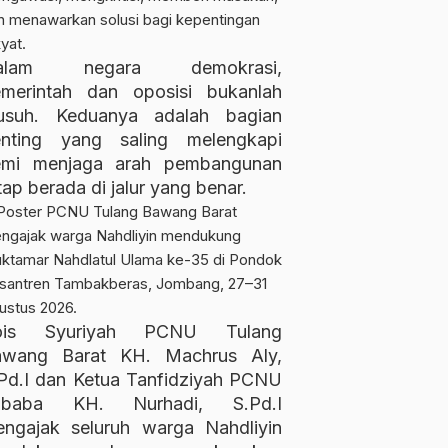
alam negara demokrasi,
merintah dan oposisi bukanlah
usuh. Keduanya adalah bagian
enting yang saling melengkapi
emi menjaga arah pembangunan
tap berada di jalur yang benar.
ois Syuriyah PCNU Tulang
awang Barat KH. Machrus Aly,
Pd.I dan Ketua Tanfidziyah PCNU
ubaba KH. Nurhadi, S.Pd.I
ngajak seluruh warga Nahdliyin