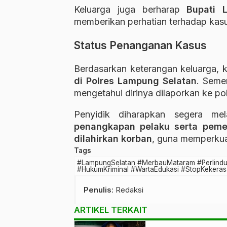
Keluarga juga berharap
Bupati 
memberikan perhatian terhadap kasu
Status Penanganan Kasus
Berdasarkan keterangan keluarga, k
di Polres Lampung Selatan
. Semen
mengetahui dirinya dilaporkan ke poli
Penyidik diharapkan segera mel
penangkapan pelaku serta pemer
dilahirkan korban
, guna memperku
Tags
#LampungSelatan #MerbauMataram #Perlind
#HukumKriminal #WartaEdukasi #StopKekera
Penulis
: Redaksi
ARTIKEL TERKAIT