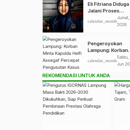
Eli Fitriana Diduga
Jalani Proses
Persidangan, Dat
Jumat,
calendar_month
SIPP PN Menggal
2026
Tampilkan Status
Sidang Pertama
Pengeroyokan
Lampung: Korban
Minta Kapolda Hel
Sabtu,
calendar_month
Assegaf Percepat
Jun 2
Pengusutan Kasu
REKOMENDASI UNTUK ANDA
Dugaan Pengero