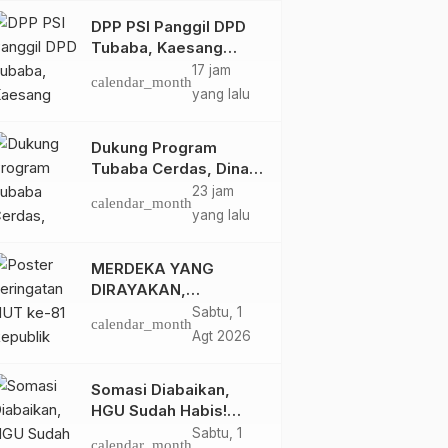
DPP PSI Panggil DPD
Tubaba, Kaesang
Pangarep Beri Pesan
17 jam
calendar_month
Khusus: Bentuk
yang lalu
Struktur Hingga TPS
Demi Kemenangan
Dukung Program
2029
Tubaba Cerdas, Dinas
Perpustakaan Layani
23 jam
calendar_month
Santri Ponpes Darul
yang lalu
Hidayah Al Anshori
dengan Perpustakaan
MERDEKA YANG
Keliling
DIRAYAKAN,
KEADILAN YANG
Sabtu, 1
calendar_month
MASIH
Agt 2026
DIPERJUANGKAN
Somasi Diabaikan,
HGU Sudah Habis!
Ratusan Warga Buay
Sabtu, 1
calendar_month