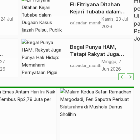
m
Eli Fitriyana Ditahan
p
Kejari Tubaba dalam
U
a
Dugaan Kasus Ijazah
 24 Jul
Kamis, 23 Jul
p
calendar_month
a
Palsu, Publik Tunggu
2026
P
Keterbukaan
Jo
Penjelasan Resmi
Begal Punya HAM,
Tetapi Rakyat Juga
fi
Punya Hak Hidup
 27
Minggu, 7
calendar_month
026
Jun 2026
s
yokan