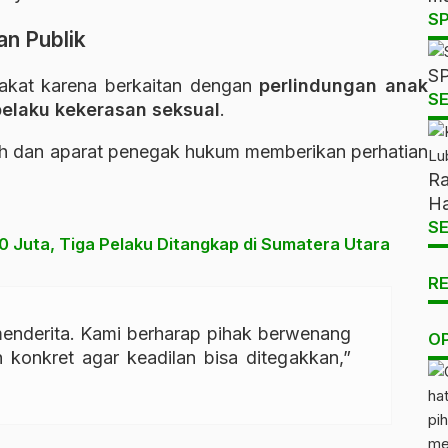
S
an Publik
SP
rakat karena berkaitan dengan
perlindungan anak
SE
elaku kekerasan seksual
.
ah dan aparat penegak hukum memberikan perhatian
Ra
Ha
SE
 Juta, Tiga Pelaku Ditangkap di Sumatera Utara
R
enderita. Kami berharap pihak berwenang
O
 konkret agar keadilan bisa ditegakkan,”