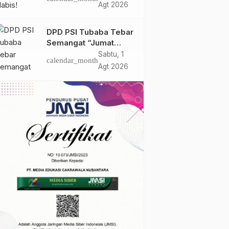
Bulan Bersatu Beri
Agt 2026
Peringatan Terakhir Ke
PTPN 1 Regional 7
DPD PSI Tubaba Tebar
Semangat “Jumat
Berkah”, Ratusan
Sabtu, 1
calendar_month
Warga Lambu Kibang
Agt 2026
Sambut Antusias