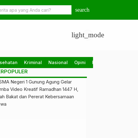
na Desa di Lampung Selatan, Kades Bangunan Jadi Tersangka
search
light_mode
sehatan
Kriminal
Nasional
Opini
Pendidikan
Politik
ERPOPULER