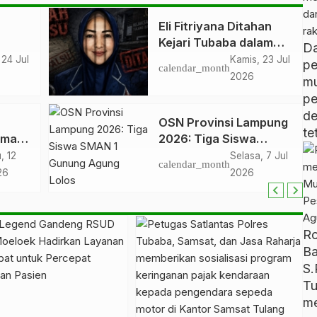
Eli Fitriyana Ditahan
Kejari Tubaba dalam
D
a
Dugaan Kasus Ijazah
 24 Jul
Kamis, 23 Jul
pe
calendar_month
a
Palsu, Publik Tunggu
2026
m
Keterbukaan
p
Penjelasan Resmi
d
OSN Provinsi Lampung
te
amah
2026: Tiga Siswa
SMAN 1 Gunung Agung
, 12
Selasa, 7 Jul
calendar_month
Lolos
26
2026
R
B
S.
T
me