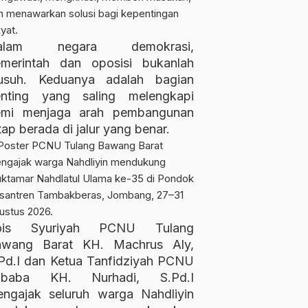
alam negara demokrasi,
merintah dan oposisi bukanlah
usuh. Keduanya adalah bagian
enting yang saling melengkapi
emi menjaga arah pembangunan
tap berada di jalur yang benar.
ois Syuriyah PCNU Tulang
awang Barat KH. Machrus Aly,
Pd.I dan Ketua Tanfidziyah PCNU
ubaba KH. Nurhadi, S.Pd.I
ngajak seluruh warga Nahdliyin