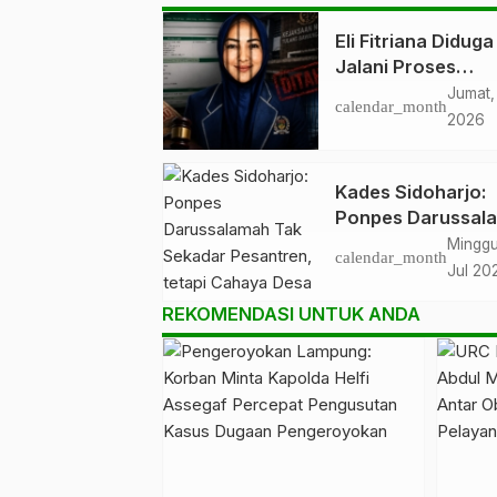
Eli Fitriana Diduga
Jalani Proses
Persidangan, Dat
Jumat,
calendar_month
SIPP PN Menggal
2026
Tampilkan Status
Sidang Pertama
Kades Sidoharjo:
Ponpes Darussal
Tak Sekadar
Minggu
calendar_month
Pesantren, tetapi
Jul 20
Cahaya Desa
REKOMENDASI UNTUK ANDA