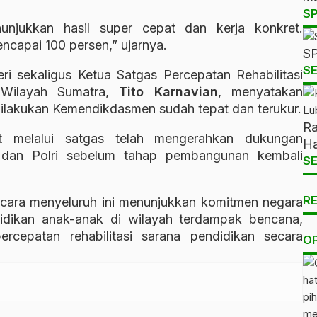
S
nunjukkan hasil super cepat dan kerja konkret.
capai 100 persen,” ujarnya.
SP
SE
ri sekaligus Ketua Satgas Percepatan Rehabilitasi
 Wilayah Sumatra,
Tito Karnavian
, menyatakan
 dilakukan Kemendikdasmen sudah tepat dan terukur.
Ra
t melalui satgas telah mengerahkan dukungan
Ha
 dan Polri sebelum tahap pembangunan kembali
SE
R
cara menyeluruh ini menunjukkan komitmen negara
idikan anak-anak di wilayah terdampak bencana,
ercepatan rehabilitasi sarana pendidikan secara
O