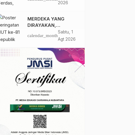
Santri Ponpes Darul
2026
Hidayah Al Anshori
dengan Perpustakaan
MERDEKA YANG
Keliling
DIRAYAKAN,
KEADILAN YANG
Sabtu, 1
calendar_month
MASIH
Agt 2026
DIPERJUANGKAN