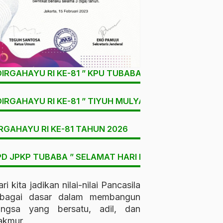
DIRGAHAYU RI KE-81 ” KPU TUBABA
DIRGAHAYU RI KE-81 ” TIYUH MULYA SARI
RGAHAYU RI KE-81 TAHUN 2026
D JPKP TUBABA ” SELAMAT HARI LAHIR PANCASILA “
ri kita jadikan nilai-nilai Pancasila
ebagai dasar dalam membangun
angsa yang bersatu, adil, dan
kmur.