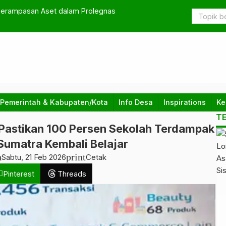
ntunan untuk Keluarga Korban Kecelakaan melalui
Skandal Da
 Pemerintah & Kabupaten/Kota
Info Desa
Inspirations
Ke
T
Pastikan 100 Persen Sekolah Terdampak
Sumatra Kembali Belajar
h
print
Sabtu, 21 Feb 2026
Cetak
Pinterest
Threads