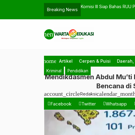
et dalam Prolegnas
Golkar Tubaba Salurkan Sa
Breaking News
…
Program Peduli Kasih
menu
home
Artikel
Cerpen & Puisi
Daerah,
Kriminal
Pendidikan
Mendikdasmen Abdul Mu’ti 
Bencana di 
account_circle
calendar_mont
Redaksi
Facebook
Twitter
Whatsapp