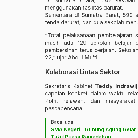
Di Sumatra Utara, 1.142 sekolah
menggunakan fasilitas darurat.
Sementara di Sumatra Barat, 599 se
tenda darurat, dan dua sekolah me
“Total pelaksanaan pembelajaran 
masih ada 129 sekolah belajar d
pembersihan terus berjalan. Sekol
22,” ujar Abdul Mu’ti.
Kolaborasi Lintas Sektor
Sekretaris Kabinet
Teddy Indrawi
capaian konkret dalam waktu relat
Polri, relawan, dan masyaraka
pascabencana.
Baca juga:
SMA Negeri 1 Gunung Agung Gelar
Takjil Puasa Ramadahan