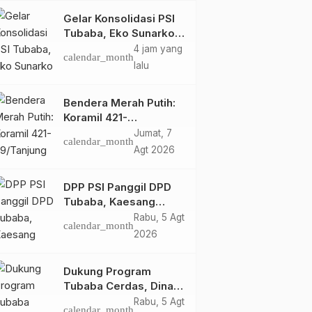
Gelar Konsolidasi PSI
Tubaba, Eko Sunarko
Kejar DPRT
4 jam yang
calendar_month
lalu
Bendera Merah Putih:
Koramil 421-
09/Tanjung Bintang
Jumat, 7
calendar_month
Ajak Warga Kibarkan
Agt 2026
Bendera, Kobarkan
Semangat HUT ke-81
DPP PSI Panggil DPD
RI
Tubaba, Kaesang
Pangarep Beri Pesan
Rabu, 5 Agt
calendar_month
Khusus: Bentuk
2026
Struktur Hingga TPS
Demi Kemenangan
Dukung Program
2029
Tubaba Cerdas, Dinas
Perpustakaan Layani
Rabu, 5 Agt
calendar_month