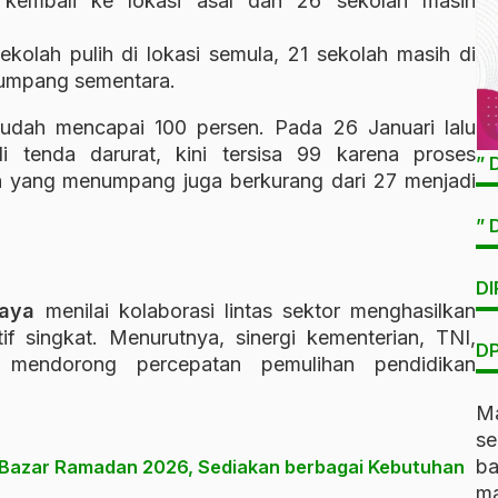
 kembali ke lokasi asal dan 26 sekolah masih
kolah pulih di lokasi semula, 21 sekolah masih di
numpang sementara.
sudah mencapai 100 persen. Pada 26 Januari lalu
i tenda darurat, kini tersisa 99 karena proses
” 
ah yang menumpang juga berkurang dari 27 menjadi
” 
DI
jaya
menilai kolaborasi lintas sektor menghasilkan
if singkat. Menurutnya, sinergi kementerian, TNI,
DP
t mendorong percepatan pemulihan pendidikan
Ma
s
b
 Bazar Ramadan 2026, Sediakan berbagai Kebutuhan
ma