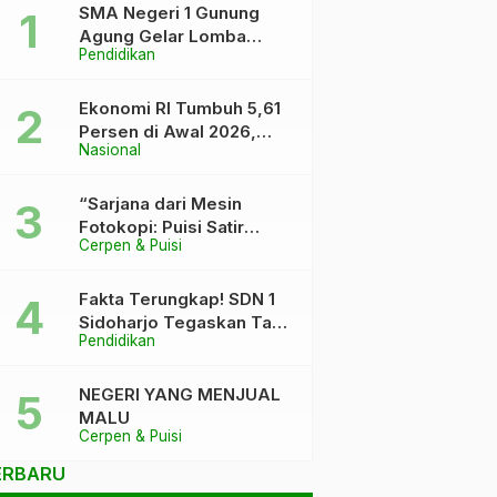
SMA Negeri 1 Gunung
Agung Gelar Lomba
Pendidikan
Video Kreatif Ramadhan
1447 H, Asah Bakat dan
Pererat Kebersamaan
Ekonomi RI Tumbuh 5,61
Siswa
Persen di Awal 2026,
Nasional
Pemerintah Klaim Keluar
dari “Kutukan” 5 Persen
“Sarjana dari Mesin
Fotokopi: Puisi Satir
Cerpen & Puisi
tentang Kursi DPR dan
Ijazah yang Terlalu Rapi”
Fakta Terungkap! SDN 1
Sidoharjo Tegaskan Tak
Pendidikan
Pernah Tuduh Santri Soal
Kaca Pecah
NEGERI YANG MENJUAL
MALU
Cerpen & Puisi
ERBARU