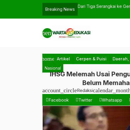
a PA63 Guna Pulihkan Lahan
Dari Tiga Serangkai ke Gen
Breaking News
Kerja Masih Tertatih?
menu
home
Artikel
Cerpen & Puisi
Daerah,
Nasional
IHSG Melemah Usai Peng
Belum Memaham
account_circle
calendar_mont
Redaksi
Facebook
Twitter
Whatsapp