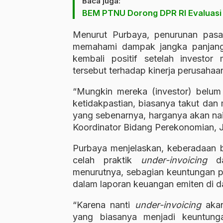
Baca juga:
BEM PTNU Dorong DPR RI Evaluasi
Menurut Purbaya, penurunan pasa
memahami dampak jangka panjang d
kembali positif setelah invest
tersebut terhadap kinerja perusahaa
“Mungkin mereka (investor) belum
ketidakpastian, biasanya takut dan 
yang sebenarnya, harganya akan naik
Koordinator Bidang Perekonomian, J
Purbaya menjelaskan, keberadaan 
celah praktik
under-invoicing
dal
menurutnya, sebagian keuntungan p
dalam laporan keuangan emiten di d
“Karena nanti
under-invoicing
akan
yang biasanya menjadi keuntunga