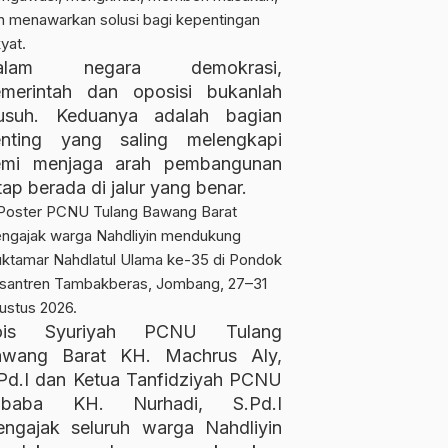
SPP 3 Tahun dan Siap
2026
calendar_month
Kearsipan Tubaba,
2026
Cetak Tenaga Kesehatan
Restu: Lingkungan Seha
Profesional
Cerminkan Pikiran yang
alam negara demokrasi,
Hidup
merintah dan oposisi bukanlah
usuh. Keduanya adalah bagian
enting yang saling melengkapi
emi menjaga arah pembangunan
tap berada di jalur yang benar.
ois Syuriyah PCNU Tulang
awang Barat KH. Machrus Aly,
Pd.I dan Ketua Tanfidziyah PCNU
ubaba KH. Nurhadi, S.Pd.I
ngajak seluruh warga Nahdliyin