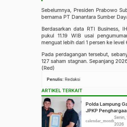
Sebelumnya, Presiden
Prabowo Sub
bernama
PT Danantara Sumber Daya
Berdasarkan data RTI Business, I
pukul 11.19 WIB usai pengumuman
menguat lebih dari 1 persen ke leve
Pada perdagangan tersebut, seba
127 saham stagnan. Sepanjang 2026,
(Red)
Penulis
: Redaksi
ARTIKEL TERKAIT
Polda Lampung Ga
JPKP Penghargaa
Tegaskan Sinergi
Senin, 
calendar_month
Kamtibmas
2026