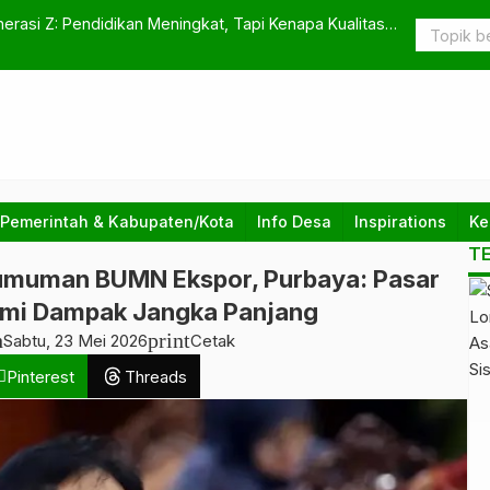
erasi Z: Pendidikan Meningkat, Tapi Kenapa Kualitas
Rupiah Men
bagi Masya
 Pemerintah & Kabupaten/Kota
Info Desa
Inspirations
Ke
T
umuman BUMN Ekspor, Purbaya: Pasar
i Dampak Jangka Panjang
h
print
Sabtu, 23 Mei 2026
Cetak
Pinterest
Threads