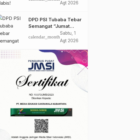
Bulan Bersatu Beri
Agt 2026
Peringatan Terakhir Ke
PTPN 1 Regional 7
DPD PSI Tubaba Tebar
Semangat “Jumat
Berkah”, Ratusan
Sabtu, 1
calendar_month
Warga Lambu Kibang
Agt 2026
Sambut Antusias