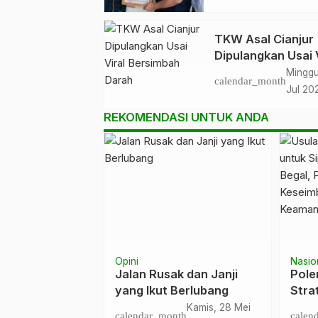
TKW Asal Cianjur
Dipulangkan Usai 
Bersimbah Darah
Minggu
calendar_month
Jul 20
REKOMENDASI UNTUK ANDA
Opini
Nasio
t With Quotes
Jalan Rusak dan Janji
Pole
 SMA Negeri 1
yang Ikut Berlubang
Strat
ung Ajak
dan 
Rabu, 4 Mar
Kamis, 28 Mei
nth
calendar_month
calen