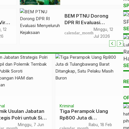
S
BEM PTNU Dorong
SP
Viral
DPR RI Evaluasi
SE
Menyeluruh Kejaksaan
, 12
Minggu, 12
calendar_month
26
Jul 2026
Ra
Ha
SE
R
O
nal
Kriminal
mik Usulan Jabatan
Tiga Perampok Uang
egis Polri untuk Sipil
Rp800 Juta di
Perdebatan Soal
Tulangbawang Barat
Minggu, 7 Jun
Rabu, 18 Feb
dar_month
calendar_month