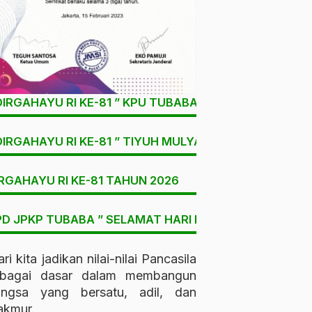
DIRGAHAYU RI KE-81 ” KPU TUBABA
DIRGAHAYU RI KE-81 ” TIYUH MULYA SARI
RGAHAYU RI KE-81 TAHUN 2026
D JPKP TUBABA ” SELAMAT HARI LAHIR PANCASILA “
ri kita jadikan nilai-nilai Pancasila
ebagai dasar dalam membangun
angsa yang bersatu, adil, dan
kmur.