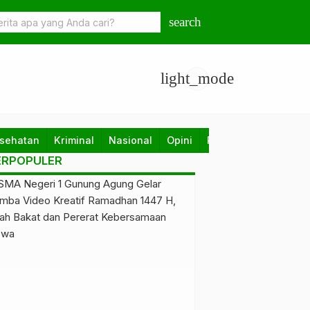
dekati Rp18.000 per Dolar AS, Ini Faktor Penyebab dan Dampakny
search
rakat
light_mode
sehatan
Kriminal
Nasional
Opini
Pendidikan
Politik
ERPOPULER