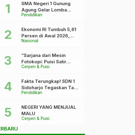
SMA Negeri 1 Gunung
Agung Gelar Lomba
Pendidikan
Video Kreatif Ramadhan
1447 H, Asah Bakat dan
Pererat Kebersamaan
Ekonomi RI Tumbuh 5,61
Siswa
Persen di Awal 2026,
Nasional
Pemerintah Klaim Keluar
dari “Kutukan” 5 Persen
“Sarjana dari Mesin
Fotokopi: Puisi Satir
Cerpen & Puisi
tentang Kursi DPR dan
Ijazah yang Terlalu Rapi”
Fakta Terungkap! SDN 1
Sidoharjo Tegaskan Tak
Pendidikan
Pernah Tuduh Santri Soal
Kaca Pecah
NEGERI YANG MENJUAL
MALU
Cerpen & Puisi
ERBARU