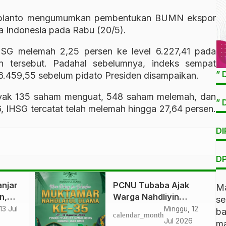
ianto
mengumumkan pembentukan BUMN ekspor
 Indonesia
pada Rabu (20/5).
HSG melemah 2,25 persen ke level 6.227,41 pada
 tersebut. Padahal sebelumnya, indeks sempat
” 
l 6.459,55 sebelum pidato Presiden disampaikan.
nyak 135 saham menguat, 548 saham melemah, dan
” 
 IHSG tercatat telah melemah hingga 27,64 persen.
DI
DP
njar
PCNU Tubaba Ajak
Ma
n,
Warga Nahdliyin
s
 Jaga
Sukseskan Muktamar
13 Jul
Minggu, 12
b
calendar_month
NU ke-35 di Jombang
Jul 2026
ma