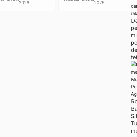
ak Begal, Ini Dua
Ditangkap, Satu Pelaku
2026
2026
t Pandangnya
Masih Buron
D
pe
m
p
d
te
R
B
S.
T
me