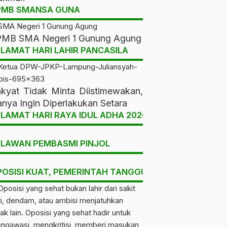
PMB SMANSA GUNA
MB SMA Negeri 1 Gunung Agung
LAMAT HARI LAHIR PANCASILA
kyat Tidak Minta Diistimewakan,
nya Ingin Diperlakukan Setara
LAMAT HARI RAYA IDUL ADHA 2026
ELAWAN PEMBASMI PINJOL
POSISI KUAT, PEMERINTAH TANGGUH, RAKYAT DIUNT
Pendidikan
Daerah, Pemerintah &
Kabupaten/Kota
SMK Wahid Husada
Gerakan Penghijauan
Madani Tubaba Buka
Warnai Dinas
SPMB 2026/2027, Gratis
Minggu, 14 Jun
Perpustakaan dan
calendar_month
Jumat, 1 Mei