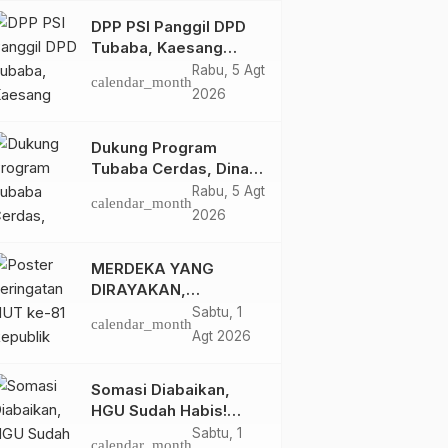
DPP PSI Panggil DPD
Tubaba, Kaesang
Pangarep Beri Pesan
Rabu, 5 Agt
calendar_month
Khusus: Bentuk
2026
Struktur Hingga TPS
Demi Kemenangan
Dukung Program
2029
Tubaba Cerdas, Dinas
Perpustakaan Layani
Rabu, 5 Agt
calendar_month
Santri Ponpes Darul
2026
Hidayah Al Anshori
dengan Perpustakaan
MERDEKA YANG
Keliling
DIRAYAKAN,
KEADILAN YANG
Sabtu, 1
calendar_month
MASIH
Agt 2026
DIPERJUANGKAN
Somasi Diabaikan,
HGU Sudah Habis!
Ratusan Warga Buay
Sabtu, 1
calendar_month