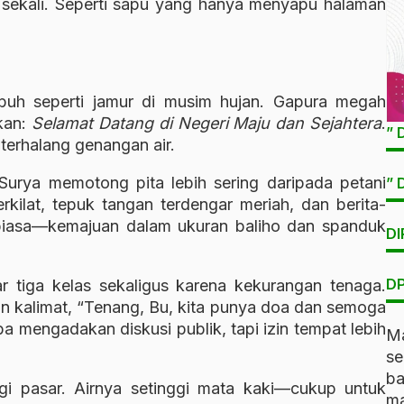
sekali. Seperti sapu yang hanya menyapu halaman
buh seperti jamur di musim hujan. Gapura megah
skan:
Selamat Datang di Negeri Maju dan Sejahtera
.
” 
 terhalang genangan air.
Surya memotong pita lebih sering daripada petani
” 
ilat, tepuk tangan terdengar meriah, dan berita-
 biasa—kemajuan dalam ukuran baliho dan spanduk
DI
DP
r tiga kelas sekaligus karena kekurangan tenaga.
n kalimat, “Tenang, Bu, kita punya doa dan semoga
ba mengadakan diskusi publik, tapi izin tempat lebih
Ma
s
b
ngi pasar. Airnya setinggi mata kaki—cukup untuk
ma