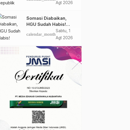
MASIH
Agt 2026
DIPERJUANGKAN
Somasi Diabaikan,
HGU Sudah Habis!
Ratusan Warga Buay
Sabtu, 1
calendar_month
Bulan Bersatu Beri
Agt 2026
Peringatan Terakhir Ke
PTPN 1 Regional 7