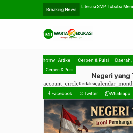
s Sangat Membantu Warga
Literasi SMP Tubaba Meni
Breaking News
menu
home
Artikel
Cerpen & Puisi
Daerah,
Cerpen & Puisi
Negeri yang 
account_circle
calendar_mont
Redaksi
Facebook
Twitter
Whatsapp