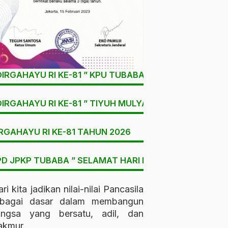
DIRGAHAYU RI KE-81 ” KPU TUBABA
DIRGAHAYU RI KE-81 ” TIYUH MULYA SARI
RGAHAYU RI KE-81 TAHUN 2026
D JPKP TUBABA ” SELAMAT HARI LAHIR PANCASILA “
ri kita jadikan nilai-nilai Pancasila
ebagai dasar dalam membangun
angsa yang bersatu, adil, dan
kmur.