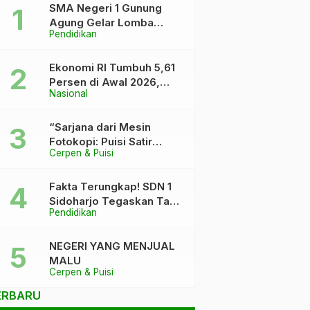
SMA Negeri 1 Gunung
Agung Gelar Lomba
Pendidikan
Video Kreatif Ramadhan
1447 H, Asah Bakat dan
Pererat Kebersamaan
Ekonomi RI Tumbuh 5,61
Siswa
Persen di Awal 2026,
Nasional
Pemerintah Klaim Keluar
dari “Kutukan” 5 Persen
“Sarjana dari Mesin
Fotokopi: Puisi Satir
Cerpen & Puisi
tentang Kursi DPR dan
Ijazah yang Terlalu Rapi”
Fakta Terungkap! SDN 1
Sidoharjo Tegaskan Tak
Pendidikan
Pernah Tuduh Santri Soal
Kaca Pecah
NEGERI YANG MENJUAL
MALU
Cerpen & Puisi
ERBARU