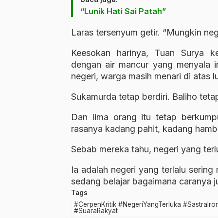
“Lunik Hati Sai Patah”
Laras tersenyum getir. “Mungkin neger
Keesokan harinya, Tuan Surya k
dengan air mancur yang menyala in
negeri, warga masih menari di atas l
Sukamurda tetap berdiri. Baliho tet
Dan lima orang itu tetap berkum
rasanya kadang pahit, kadang hamba
Sebab mereka tahu, negeri yang terl
Ia adalah negeri yang terlalu serin
sedang belajar bagaimana caranya juj
Tags
#CerpenKritik #NegeriYangTerluka #SastraIron
#SuaraRakyat