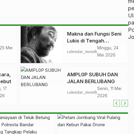
m
p
U
p
P
Makna dan Fungsi Seni
Jo
Lukis di Tengah
Masyarakat Tubaba
 25 Mei
Minggu, 24
calendar_month
Mei 2026
cara,
AMPL0P SUBUH DAN
Sebut
JALAN BERLUBANG
, 17
Senin, 11 Mei
calendar_month
026
2026