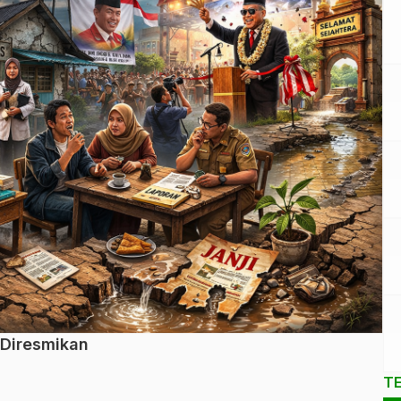
 Diresmikan
T