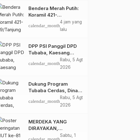
Bendera Merah Putih:
Koramil 421-
09/Tanjung Bintang
4 jam yang
calendar_month
Ajak Warga Kibarkan
lalu
Bendera, Kobarkan
Semangat HUT ke-81
DPP PSI Panggil DPD
RI
Tubaba, Kaesang
Pangarep Beri Pesan
Rabu, 5 Agt
calendar_month
Khusus: Bentuk
2026
Struktur Hingga TPS
Demi Kemenangan
Dukung Program
2029
Tubaba Cerdas, Dinas
Perpustakaan Layani
Rabu, 5 Agt
calendar_month
Santri Ponpes Darul
2026
Hidayah Al Anshori
dengan Perpustakaan
MERDEKA YANG
Keliling
DIRAYAKAN,
KEADILAN YANG
Sabtu, 1
calendar_month