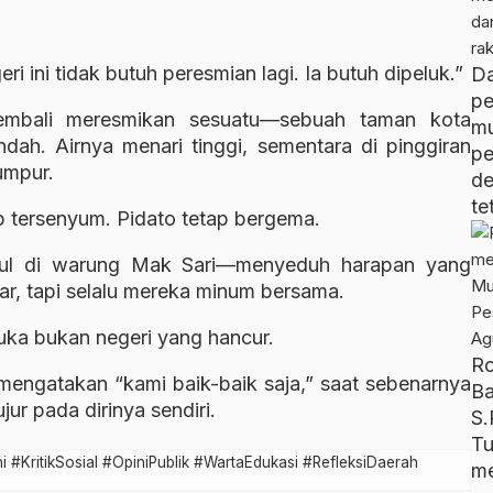
i ini tidak butuh peresmian lagi. Ia butuh dipeluk.”
D
pe
embali meresmikan sesuatu—sebuah taman kota
m
dah. Airnya menari tinggi, sementara di pinggiran
p
umpur.
d
te
ap tersenyum. Pidato tetap bergema.
pul di warung Mak Sari—menyeduh harapan yang
r, tapi selalu mereka minum bersama.
uka bukan negeri yang hancur.
R
g mengatakan “kami baik-baik saja,” saat sebenarnya
B
ur pada dirinya sendiri.
S.
T
i #KritikSosial #OpiniPublik #WartaEdukasi #RefleksiDaerah
me