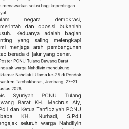
alam negara demokrasi,
merintah dan oposisi bukanlah
usuh. Keduanya adalah bagian
enting yang saling melengkapi
emi menjaga arah pembangunan
tap berada di jalur yang benar.
ois Syuriyah PCNU Tulang
awang Barat KH. Machrus Aly,
Pd.I dan Ketua Tanfidziyah PCNU
ubaba KH. Nurhadi, S.Pd.I
ngajak seluruh warga Nahdliyin