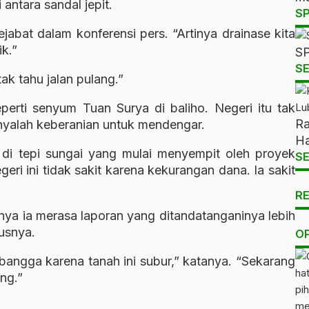
antara sandal jepit.
S
ejabat dalam konferensi pers. “Artinya drainase kita
k.”
SP
SE
ak tahu jalan pulang.”
eperti senyum Tuan Surya di baliho. Negeri itu tak
Ra
nyalah keberanian untuk mendengar.
Ha
 di tepi sungai yang mulai menyempit oleh proyek
SE
geri ini tidak sakit karena kekurangan dana. Ia sakit
R
ya ia merasa laporan yang ditandatanganinya lebih
usnya.
O
 bangga karena tanah ini subur,” katanya. “Sekarang
ng.”