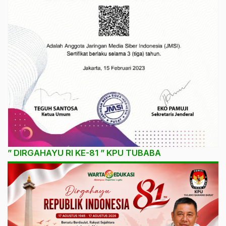
” DIRGAHAYU RI KE-81 ” KPU TUBABA