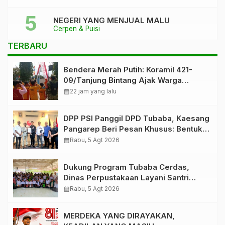
NEGERI YANG MENJUAL MALU
Cerpen & Puisi
TERBARU
Bendera Merah Putih: Koramil 421-
09/Tanjung Bintang Ajak Warga
Kibarkan Bendera, Kobarkan
calendar_month
22 jam yang lalu
Semangat HUT ke-81 RI
DPP PSI Panggil DPD Tubaba, Kaesang
Pangarep Beri Pesan Khusus: Bentuk
Struktur Hingga TPS Demi
calendar_month
Rabu, 5 Agt 2026
Kemenangan 2029
Dukung Program Tubaba Cerdas,
Dinas Perpustakaan Layani Santri
Ponpes Darul Hidayah Al Anshori
calendar_month
Rabu, 5 Agt 2026
dengan Perpustakaan Keliling
MERDEKA YANG DIRAYAKAN,