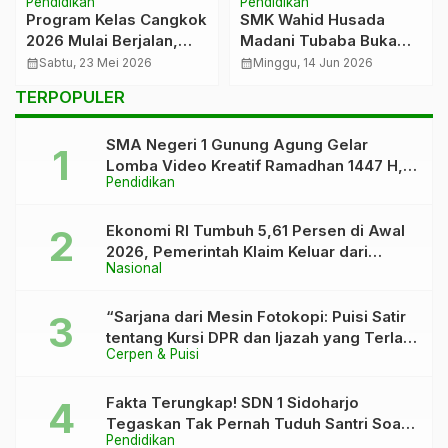
Pendidikan
Pendidikan
Program Kelas Cangkok
SMK Wahid Husada
2026 Mulai Berjalan,
Madani Tubaba Buka
SMAN 1 Gunung Agung
SPMB 2026/2027, Gratis
calendar_month
Sabtu, 23 Mei 2026
calendar_month
Minggu, 14 Jun 2026
Jadi Sekolah Peserta
SPP 3 Tahun dan Siap
TERPOPULER
Cetak Tenaga
Kesehatan Profesional
SMA Negeri 1 Gunung Agung Gelar
Lomba Video Kreatif Ramadhan 1447 H,
Pendidikan
Asah Bakat dan Pererat Kebersamaan
Siswa
Ekonomi RI Tumbuh 5,61 Persen di Awal
2026, Pemerintah Klaim Keluar dari
Nasional
“Kutukan” 5 Persen
“Sarjana dari Mesin Fotokopi: Puisi Satir
tentang Kursi DPR dan Ijazah yang Terlalu
Cerpen & Puisi
Rapi”
Fakta Terungkap! SDN 1 Sidoharjo
Tegaskan Tak Pernah Tuduh Santri Soal
Pendidikan
Kaca Pecah