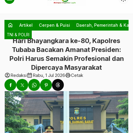
home
Artikel
Cerpen & Puisi
Daerah, Pemerintah & Kab
TNI & POLRI
Hari Bhayangkara ke-80, Kapolres
Tubaba Bacakan Amanat Presiden:
Polri Harus Semakin Profesional dan
Dipercaya Masyarakat
account_circle
calendar_month
print
Redaksi
Rabu, 1 Jul 2026
Cetak