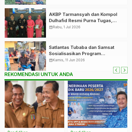
AKBP Tarmansyah dan Kompol
Dulhafid Resmi Purna Tugas,
Polres Tubaba Gelar Prosesi
calendar_month
Rabu, 1 Jul 2026
Wisuda Penuh Haru
Satlantas Tubaba dan Samsat
Sosialisasikan Program
Keringanan Pajak Kendaraan
calendar_month
Kamis, 11 Jun 2026
Hingga Agustus 2026
REKOMENDASI UNTUK ANDA