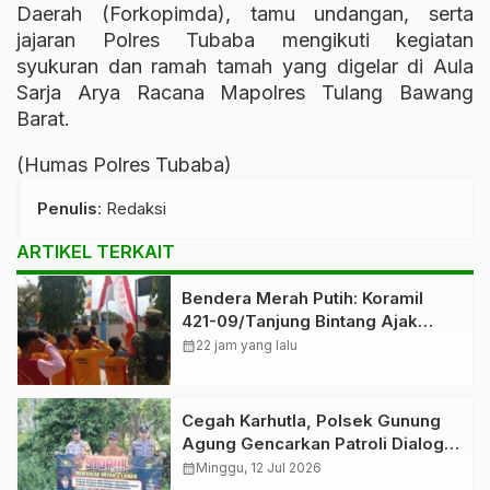
Daerah (Forkopimda), tamu undangan, serta
jajaran Polres Tubaba mengikuti kegiatan
syukuran dan ramah tamah yang digelar di Aula
Sarja Arya Racana Mapolres Tulang Bawang
Barat.
(Humas Polres Tubaba)
Penulis
: Redaksi
ARTIKEL TERKAIT
Bendera Merah Putih: Koramil
421-09/Tanjung Bintang Ajak
Warga Kibarkan Bendera,
calendar_month
22 jam yang lalu
Kobarkan Semangat HUT ke-81 RI
Cegah Karhutla, Polsek Gunung
Agung Gencarkan Patroli Dialogis
dan Edukasi kepada Masyarakat
calendar_month
Minggu, 12 Jul 2026