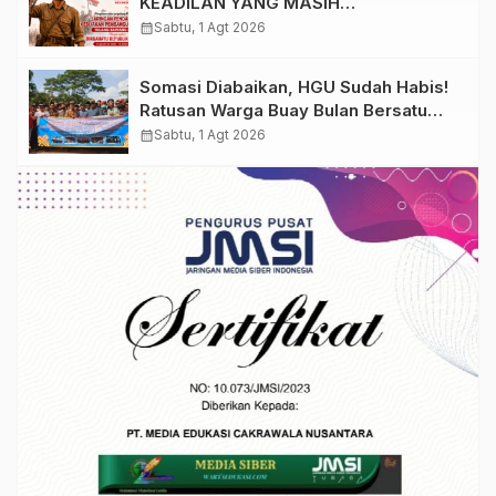
KEADILAN YANG MASIH
DIPERJUANGKAN
calendar_month
Sabtu, 1 Agt 2026
Somasi Diabaikan, HGU Sudah Habis!
Ratusan Warga Buay Bulan Bersatu
Beri Peringatan Terakhir Ke PTPN 1
calendar_month
Sabtu, 1 Agt 2026
Regional 7