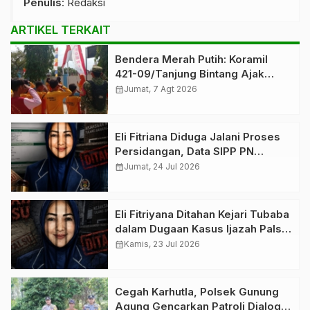
Penulis
: Redaksi
ARTIKEL TERKAIT
Bendera Merah Putih: Koramil
421-09/Tanjung Bintang Ajak
Warga Kibarkan Bendera,
calendar_month
Jumat, 7 Agt 2026
Kobarkan Semangat HUT ke-81 RI
Eli Fitriana Diduga Jalani Proses
Persidangan, Data SIPP PN
Menggala Tampilkan Status
calendar_month
Jumat, 24 Jul 2026
Sidang Pertama
Eli Fitriyana Ditahan Kejari Tubaba
dalam Dugaan Kasus Ijazah Palsu,
Publik Tunggu Keterbukaan
calendar_month
Kamis, 23 Jul 2026
Penjelasan Resmi
Cegah Karhutla, Polsek Gunung
Agung Gencarkan Patroli Dialogis