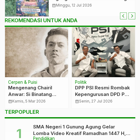
dan Edukasi kepada Masyarakat
calendar_month
Minggu, 12 Jul 2026
REKOMENDASI UNTUK ANDA
Cerpen & Puisi
Politik
Mengenang Chairil
DPP PSI Resmi Rombak
Anwar: Si Binatang
Kepengurusan DPD PSI
Jalang dari Angkatan ’4
Tubaba, Eko Sunarko:
calendar_month
Kamis, 5 Mar 2026
calendar_month
Senin, 27 Jul 2026
Siap Gaspol Besarkan
TERPOPULER
Partai dan Perjuangkan
Aspirasi Rakyat
SMA Negeri 1 Gunung Agung Gelar
Lomba Video Kreatif Ramadhan 1447 H,
Pendidikan
Asah Bakat dan Pererat Kebersamaan