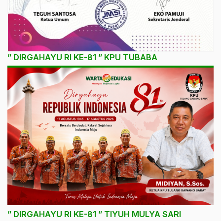
” DIRGAHAYU RI KE-81 ” KPU TUBABA
” DIRGAHAYU RI KE-81 ” TIYUH MULYA SARI