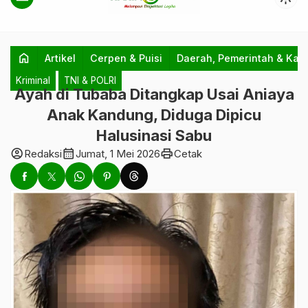
home
Artikel
Cerpen & Puisi
Daerah, Pemerintah & Kab
Kriminal
TNI & POLRI
Ayah di Tubaba Ditangkap Usai Aniaya
Anak Kandung, Diduga Dipicu
Halusinasi Sabu
account_circle
calendar_month
print
Redaksi
Jumat, 1 Mei 2026
Cetak