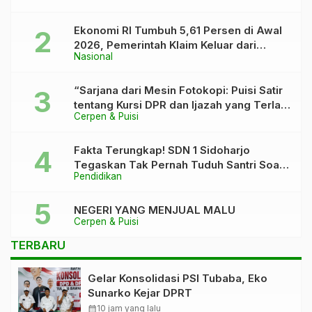
Siswa
Ekonomi RI Tumbuh 5,61 Persen di Awal
2026, Pemerintah Klaim Keluar dari
Nasional
“Kutukan” 5 Persen
“Sarjana dari Mesin Fotokopi: Puisi Satir
tentang Kursi DPR dan Ijazah yang Terlalu
Cerpen & Puisi
Rapi”
Fakta Terungkap! SDN 1 Sidoharjo
Tegaskan Tak Pernah Tuduh Santri Soal
Pendidikan
Kaca Pecah
NEGERI YANG MENJUAL MALU
Cerpen & Puisi
TERBARU
Gelar Konsolidasi PSI Tubaba, Eko
Sunarko Kejar DPRT
calendar_month
10 jam yang lalu