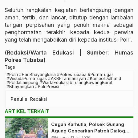
Seluruh rangkaian kegiatan berlangsung dengan
aman, tertib, dan lancar, ditutup dengan lambaian
tangan perpisahan yang penuh makna sebagai
penghormatan terakhir kepada kedua perwira
yang telah mengabdikan diri kepada institusi Polri.
(Redaksi/Warta Edukasi | Sumber: Humas
Polres Tubaba)
Tags
#Polri #HariBhayangkara #PolresTubaba #PurnaTugas
#WisudaPurnaTugas #AKBPTarmansyah #KompolDulhafid
#PoldaLampung #WartaEdukasi #TulangBawangBarat
#Bhayangkari #PolriPresisi
Penulis
: Redaksi
ARTIKEL TERKAIT
Cegah Karhutla, Polsek Gunung
Agung Gencarkan Patroli Dialogis
dan Edukasi kepada Masyarakat
calendar_month
Minggu, 12 Jul 2026