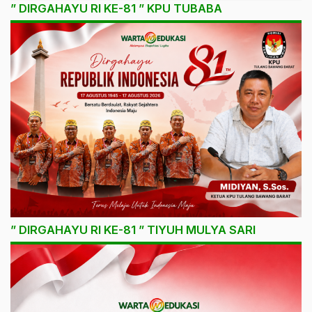
” DIRGAHAYU RI KE-81 ” KPU TUBABA
” DIRGAHAYU RI KE-81 ” TIYUH MULYA SARI