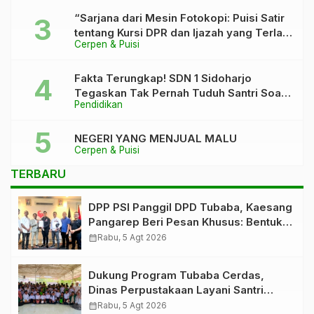
“Sarjana dari Mesin Fotokopi: Puisi Satir
tentang Kursi DPR dan Ijazah yang Terlalu
Cerpen & Puisi
Rapi”
Fakta Terungkap! SDN 1 Sidoharjo
Tegaskan Tak Pernah Tuduh Santri Soal
Pendidikan
Kaca Pecah
NEGERI YANG MENJUAL MALU
Cerpen & Puisi
TERBARU
DPP PSI Panggil DPD Tubaba, Kaesang
Pangarep Beri Pesan Khusus: Bentuk
Struktur Hingga TPS Demi
calendar_month
Rabu, 5 Agt 2026
Kemenangan 2029
Dukung Program Tubaba Cerdas,
Dinas Perpustakaan Layani Santri
Ponpes Darul Hidayah Al Anshori
calendar_month
Rabu, 5 Agt 2026