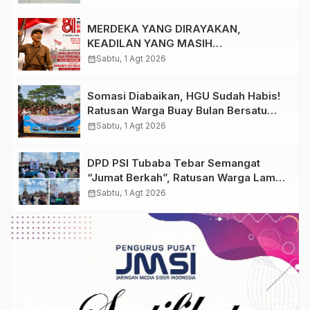
dengan Perpustakaan Keliling
MERDEKA YANG DIRAYAKAN,
KEADILAN YANG MASIH
DIPERJUANGKAN
calendar_month
Sabtu, 1 Agt 2026
Somasi Diabaikan, HGU Sudah Habis!
Ratusan Warga Buay Bulan Bersatu
Beri Peringatan Terakhir Ke PTPN 1
calendar_month
Sabtu, 1 Agt 2026
Regional 7
DPD PSI Tubaba Tebar Semangat
“Jumat Berkah”, Ratusan Warga Lambu
Kibang Sambut Antusias
calendar_month
Sabtu, 1 Agt 2026