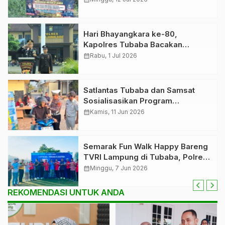
Hari Bhayangkara ke-80,
Kapolres Tubaba Bacakan
Amanat Presiden: Polri Harus
calendar_month
Rabu, 1 Jul 2026
Semakin Profesional dan
Dipercaya Masyarakat
Satlantas Tubaba dan Samsat
Sosialisasikan Program
Keringanan Pajak Kendaraan
calendar_month
Kamis, 11 Jun 2026
Hingga Agustus 2026
Semarak Fun Walk Happy Bareng
TVRI Lampung di Tubaba, Polres
Pastikan Kegiatan Aman dan
calendar_month
Minggu, 7 Jun 2026
Lancar
REKOMENDASI UNTUK ANDA