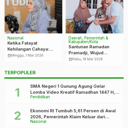
Nasional
Daerah, Pemerintah &
Kabupaten/Kota
Ketika Fatayat
Santunan Ramadan
Kehilangan Cahaya:
Pramadji, Wujud
Rere Abyasa
calendar_month
Minggu, 1 Mar 2026
Kepedulian Sosial dan
calendar_month
Rabu, 18 Mar 2026
Mengenang Jejak
Penguatan Ikatan di
Inspiratif Margaret
Tingkat Akar Rumput
TERPOPULER
SMA Negeri 1 Gunung Agung Gelar
Lomba Video Kreatif Ramadhan 1447 H,
Pendidikan
Asah Bakat dan Pererat Kebersamaan
Siswa
Ekonomi RI Tumbuh 5,61 Persen di Awal
2026, Pemerintah Klaim Keluar dari
Nasional
“Kutukan” 5 Persen