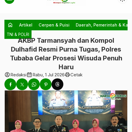
home
Artikel
Cerpen & Puisi
Daerah, Pemerintah & Kab
TNI & POLRI
AKBP Tarmansyah dan Kompol
Dulhafid Resmi Purna Tugas, Polres
Tubaba Gelar Prosesi Wisuda Penuh
Haru
account_circle
calendar_month
print
Redaksi
Rabu, 1 Jul 2026
Cetak