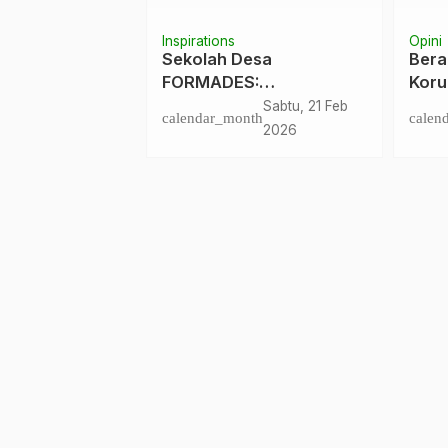
Inspirations
Opini
nir, dan
Sekolah Desa
Bera
ai Rp253 Miliar
FORMADES:
Korup
ng Dibahas
Menghidupkan
Teng
Kamis, 18 Jun
Sabtu, 21 Feb
nth
calendar_month
calen
Kesadaran Kolektif dan
Berni
2026
2026
Daya Tawar Desa