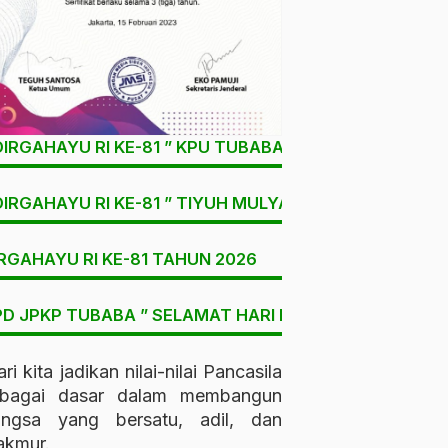
DIRGAHAYU RI KE-81 ” KPU TUBABA
DIRGAHAYU RI KE-81 ” TIYUH MULYA SARI
RGAHAYU RI KE-81 TAHUN 2026
D JPKP TUBABA ” SELAMAT HARI LAHIR PANCASILA “
ri kita jadikan nilai-nilai Pancasila
ebagai dasar dalam membangun
angsa yang bersatu, adil, dan
kmur.