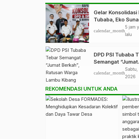
Gelar Konsolidasi 
Tubaba, Eko Suna
Kejar DPRT
5 jam 
calendar_month
lalu
DPD PSI Tubaba T
Semangat “Jumat
Berkah”, Ratusan
Sabtu, 
calendar_month
Warga Lambu Kib
2026
Sambut Antusias
REKOMENDASI UNTUK ANDA