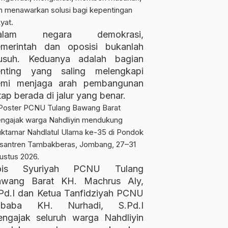
alam negara demokrasi,
merintah dan oposisi bukanlah
usuh. Keduanya adalah bagian
enting yang saling melengkapi
emi menjaga arah pembangunan
tap berada di jalur yang benar.
ois Syuriyah PCNU Tulang
awang Barat KH. Machrus Aly,
Pd.I dan Ketua Tanfidziyah PCNU
ubaba KH. Nurhadi, S.Pd.I
ngajak seluruh warga Nahdliyin