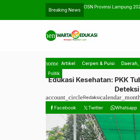
 SMAN 1 Gunung Agung Lolos
Dari Tiga Serangkai ke Gen
Breaking News
…
Kerja Masih Tertatih?
menu
home
Artikel
Cerpen & Puisi
Daerah,
Politik
Edukasi Kesehatan: PKK Tu
Deteksi
account_circle
calendar_mont
Redaksi
Facebook
Twitter
Whatsapp