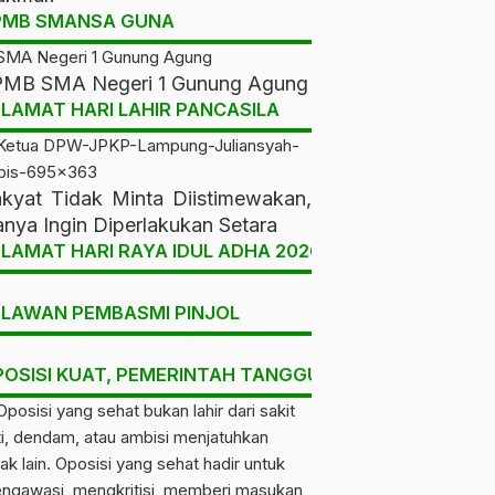
PMB SMANSA GUNA
Pendidikan
Daerah, Pemerintah &
Kabupaten/Kota
PKBM Sinar Amarta
Kriminal
MB SMA Negeri 1 Gunung Agung
Gelar Ujian Kesetaraan
Eli Fitriyana Ditahan
LAMAT HARI LAHIR PANCASILA
Paket A, B, dan C,
Jumat, 8 Mei
Kejari Tubaba dalam
calendar_month
Dorong Pendidikan untuk
Dugaan Kasus Ijazah
2026
Kamis, 23 Jul
calendar_month
Semua
Palsu, Publik Tunggu
2026
Keterbukaan Penjelasan
kyat Tidak Minta Diistimewakan,
Resmi
nya Ingin Diperlakukan Setara
LAMAT HARI RAYA IDUL ADHA 2026
ELAWAN PEMBASMI PINJOL
POSISI KUAT, PEMERINTAH TANGGUH, RAKYAT DIUNT