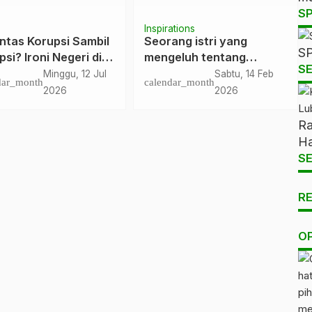
S
Inspirations
ntas Korupsi Sambil
Seorang istri yang
SP
si? Ironi Negeri di
mengeluh tentang
SE
ah Deretan Skandal
suaminya pada Ibunya
Minggu, 12 Jul
Sabtu, 14 Feb
dar_month
calendar_month
lai Triliunan Rupiah
2026
2026
Ra
Ha
SE
R
O