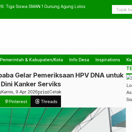
erasi Z: Pendidikan Meningkat, Tapi Kenapa Kualitas
Satlantas 
Kendaraan 
 Pemerintah & Kabupaten/Kota
Info Desa
Inspirations
Ke
T
baba Gelar Pemeriksaan HPV DNA untuk
 Dini Kanker Serviks
h
print
Kamis, 9 Apr 2026
Cetak
Pinterest
Threads