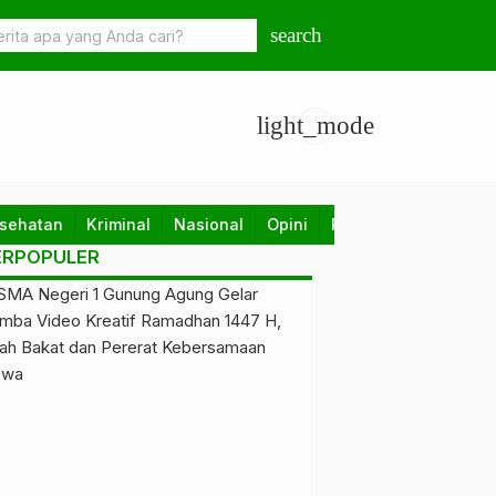
Tubaba dan Samsat Sosialisasikan Program Keringanan Pajak
search
Hingga Agustus 2026
light_mode
sehatan
Kriminal
Nasional
Opini
Pendidikan
Politik
ERPOPULER