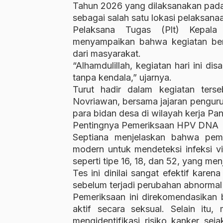
Tahun 2026 yang dilaksanakan pada
sebagai salah satu lokasi pelaksana
Pelaksana Tugas (Plt) Kepala
menyampaikan bahwa kegiatan ber
dari masyarakat.
“Alhamdulillah, kegiatan hari ini d
tanpa kendala,” ujarnya.
Turut hadir dalam kegiatan ters
Novriawan, bersama jajaran pengurus
para bidan desa di wilayah kerja Pa
Pentingnya Pemeriksaan HPV DNA
Septiana menjelaskan bahwa pe
modern untuk mendeteksi infeksi vi
seperti tipe 16, 18, dan 52, yang me
Tes ini dinilai sangat efektif kar
sebelum terjadi perubahan abnormal 
Pemeriksaan ini direkomendasikan 
aktif secara seksual. Selain itu,
mengidentifikasi risiko kanker se