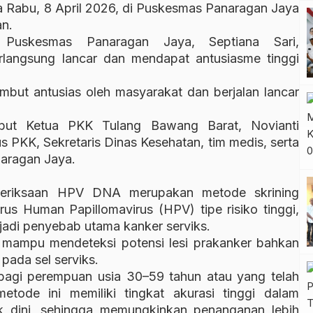
 Rabu, 8 April 2026, di Puskesmas Panaragan Jaya
an.
 Puskesmas Panaragan Jaya, Septiana Sari,
langsung lancar dan mendapat antusiasme tinggi
isambut antusias oleh masyarakat dan berjalan lancar
ebut Ketua PKK Tulang Bawang Barat, Novianti
 PKK, Sekretaris Dinas Kesehatan, tim medis, serta
naragan Jaya.
meriksaan HPV DNA merupakan metode skrining
rus Human Papillomavirus (HPV) tipe risiko tinggi,
njadi penyebab utama kanker serviks.
ena mampu mendeteksi potensi lesi prakanker bahkan
pada sel serviks.
bagi perempuan usia 30–59 tahun atau yang telah
 metode ini memiliki tingkat akurasi tinggi dalam
jak dini, sehingga memungkinkan penanganan lebih