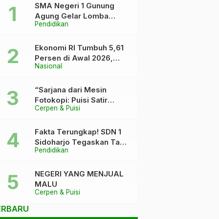
SMA Negeri 1 Gunung
Agung Gelar Lomba
Pendidikan
Video Kreatif Ramadhan
1447 H, Asah Bakat dan
Pererat Kebersamaan
Ekonomi RI Tumbuh 5,61
Siswa
Persen di Awal 2026,
Nasional
Pemerintah Klaim Keluar
dari “Kutukan” 5 Persen
“Sarjana dari Mesin
Fotokopi: Puisi Satir
Cerpen & Puisi
tentang Kursi DPR dan
Ijazah yang Terlalu Rapi”
Fakta Terungkap! SDN 1
Sidoharjo Tegaskan Tak
Pendidikan
Pernah Tuduh Santri Soal
Kaca Pecah
NEGERI YANG MENJUAL
MALU
Cerpen & Puisi
ERBARU