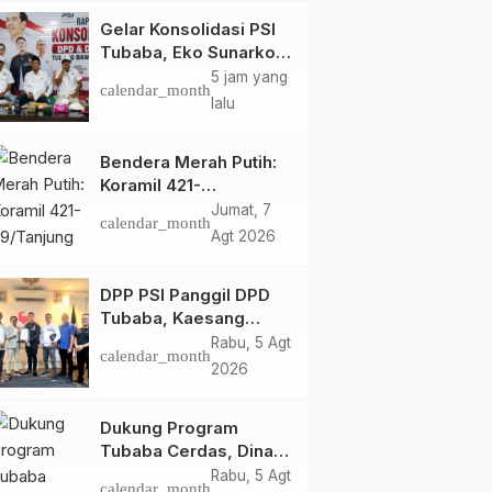
Gelar Konsolidasi PSI
Tubaba, Eko Sunarko
Kejar DPRT
5 jam yang
calendar_month
lalu
Bendera Merah Putih:
Koramil 421-
09/Tanjung Bintang
Jumat, 7
calendar_month
Ajak Warga Kibarkan
Agt 2026
Bendera, Kobarkan
Semangat HUT ke-81
DPP PSI Panggil DPD
RI
Tubaba, Kaesang
Pangarep Beri Pesan
Rabu, 5 Agt
calendar_month
Khusus: Bentuk
2026
Struktur Hingga TPS
Demi Kemenangan
Dukung Program
2029
Tubaba Cerdas, Dinas
Perpustakaan Layani
Rabu, 5 Agt
calendar_month