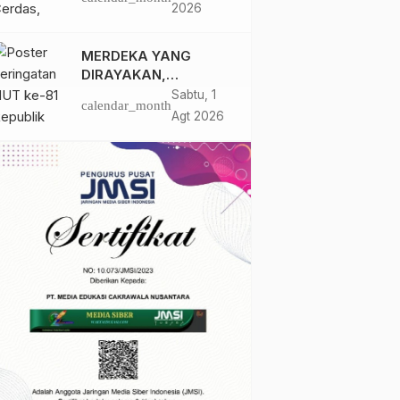
Santri Ponpes Darul
2026
Hidayah Al Anshori
dengan Perpustakaan
MERDEKA YANG
Keliling
DIRAYAKAN,
KEADILAN YANG
Sabtu, 1
calendar_month
MASIH
Agt 2026
DIPERJUANGKAN