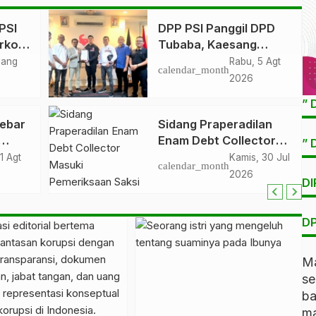
PSI
DPP PSI Panggil DPD
rko
Tubaba, Kaesang
Pangarep Beri Pesan
yang
Rabu, 5 Agt
calendar_month
Khusus: Bentuk
2026
Struktur Hingga TPS
” 
Demi Kemenangan
ebar
Sidang Praperadilan
2029
Enam Debt Collector
” 
Masuki Pemeriksaan
1 Agt
Kamis, 30 Jul
calendar_month
ang
Saksi
2026
DI
DP
Ma
s
b
ma