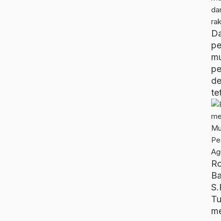
D
pe
m
p
d
te
R
B
S.
T
me