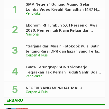
SMA Negeri 1 Gunung Agung Gelar
Lomba Video Kreatif Ramadhan 1447 H,
Pendidikan
Asah Bakat dan Pererat Kebersamaan
Siswa
Ekonomi RI Tumbuh 5,61 Persen di Awal
2026, Pemerintah Klaim Keluar dari
Nasional
“Kutukan” 5 Persen
“Sarjana dari Mesin Fotokopi: Puisi Satir
tentang Kursi DPR dan Ijazah yang Terlalu
Cerpen & Puisi
Rapi”
Fakta Terungkap! SDN 1 Sidoharjo
Tegaskan Tak Pernah Tuduh Santri Soal
Pendidikan
Kaca Pecah
NEGERI YANG MENJUAL MALU
Cerpen & Puisi
TERBARU