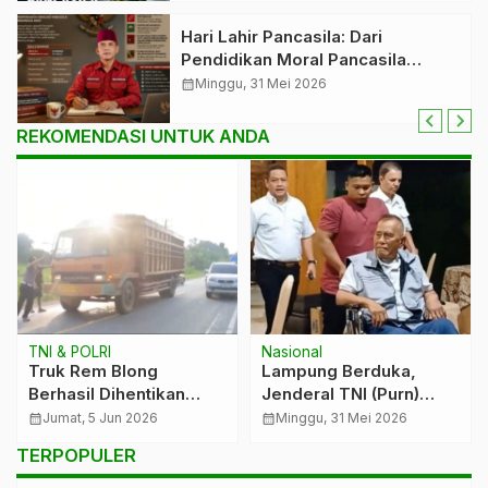
Hari Lahir Pancasila: Dari
Pendidikan Moral Pancasila
hingga Tantangan Zaman Digital
calendar_month
Minggu, 31 Mei 2026
REKOMENDASI UNTUK ANDA
TNI & POLRI
Nasional
Truk Rem Blong
Lampung Berduka,
Berhasil Dihentikan
Jenderal TNI (Purn)
Polisi dan Warga,
Ryamizard Ryacudu
calendar_month
Jumat, 5 Jun 2026
calendar_month
Minggu, 31 Mei 2026
Cegah Korban Jiwa di
Wafat di Usia 76 Tahun
TERPOPULER
Tulang Bawang