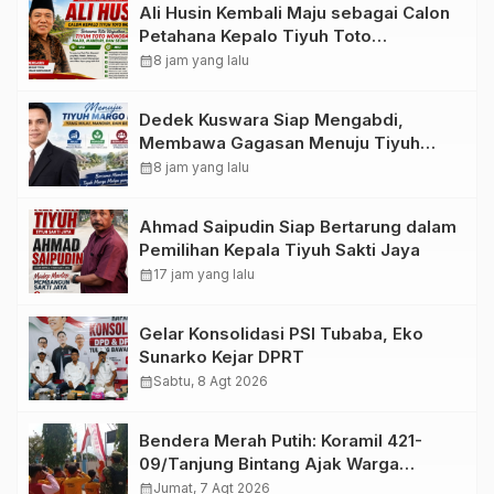
Ali Husin Kembali Maju sebagai Calon
Petahana Kepalo Tiyuh Toto
Wonodadi, Hadapi Kotak Kosong
calendar_month
8 jam yang lalu
Dedek Kuswara Siap Mengabdi,
Membawa Gagasan Menuju Tiyuh
Margo Mulya yang Maju, Mandiri, dan
calendar_month
8 jam yang lalu
Bermartabat
Ahmad Saipudin Siap Bertarung dalam
Pemilihan Kepala Tiyuh Sakti Jaya
calendar_month
17 jam yang lalu
Gelar Konsolidasi PSI Tubaba, Eko
Sunarko Kejar DPRT
calendar_month
Sabtu, 8 Agt 2026
Bendera Merah Putih: Koramil 421-
09/Tanjung Bintang Ajak Warga
Kibarkan Bendera, Kobarkan
calendar_month
Jumat, 7 Agt 2026