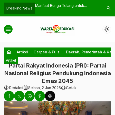
Telang untuk
Safari Ramadhan Tiyuh Dwikora
Skandal
search
Breaking News
ara Khasiat
Jaya: Perkuat Ukhuwah, Bangun
Selatan,
 Fakta Ilmiah
Kebersamaan di Mushola
Tersang
Baitissalam
menu
light_mode
home
Artikel
Cerpen & Puisi
Daerah, Pemerintah & Kab
Artikel
Partai Rakyat Indonesia (PRI): Partai
Nasional Religius Pendukung Indonesia
Emas 2045
account_circle
calendar_month
print
Redaksi
Selasa, 2 Jun 2026
Cetak