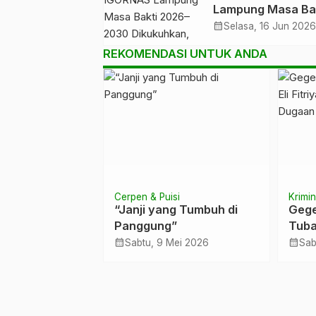
Lampung Masa Ba
Lampung
2026–2030
calendar_month
Selasa, 16 Jun 2026
Dikukuhkan, Siap
REKOMENDASI UNTUK ANDA
Perkuat Pembina
Prestasi Olahraga
Pendidikan
Cerpen & Puisi
Krimin
di Negeri
“Janji yang Tumbuh di
Gege
antah: Puasa di
Panggung”
Tuba
ja yang Tak
Resm
calendar_month
calendar_month
Feb 2026
Sabtu, 9 Mei 2026
Sab
ginya
Duga