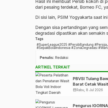
Hasil ini membuat Persib kokoh di 
dari pesaing terdekat, Borneo FC, y
Di sisi lain, PSIM Yogyakarta saat i
Dengan sisa pertandingan yang sema
degradasi dipastikan akan semakin s
Tags
#SuperLeague2025 #PersibBandung #Persija
#SepakBolaIndonesia #ZonaDegradasi #Wart
Penulis
: Redaksi
ARTIKEL TERKAIT
PBVSI Tulang Ba
Barat Cetak Wasi
Profesional, 35
calendar_month
Rabu, 8 Jul 2026
Peserta Ikuti Pela
dan Penataran Ti
Pengurus IGORN
Daerah Provinsi