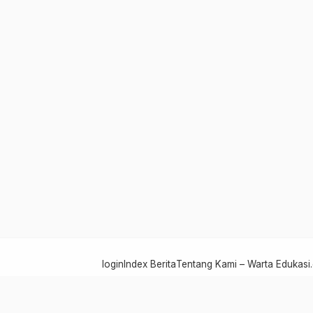
login
Index Berita
Tentang Kami – Warta Edukasi