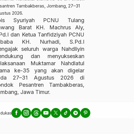
ois Syuriyah PCNU Tulang
awang Barat KH. Machrus Aly,
Pd.I dan Ketua Tanfidziyah PCNU
ubaba KH. Nurhadi, S.Pd.I
ngajak seluruh warga Nahdliyin
endukung dan menyukseskan
elaksanaan Muktamar Nahdlatul
lama ke-35 yang akan digelar
ada 27–31 Agustus 2026 di
ondok Pesantren Tambakberas,
mbang, Jawa Timur.
Edukasi.com
Disclaimer – Warta Edukasi.com
Kebijakan Privasi – Warta 