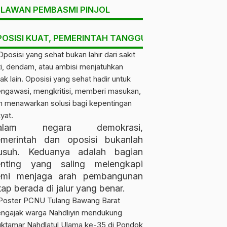
ELAWAN PEMBASMI PINJOL
POSISI KUAT, PEMERINTAH TANGGUH, RAKYAT DIUNT
alam negara demokrasi,
merintah dan oposisi bukanlah
Kesehatan
Kriminal
Manfaat Bunga Telang
Legislator Tubaba EF
usuh. Keduanya adalah bagian
untuk Kesehatan: Antara
Resmi Jadi Tersangka
enting yang saling melengkapi
Khasiat Tradisional dan
Dugaan Ijazah Palsu,
calendar_month
calendar_month
Rabu, 18 Feb 2026
Sabtu, 14 Feb 2026
emi menjaga arah pembangunan
Fakta Ilmiah
KPP-HAM dan JPKP
tap berada di jalur yang benar.
Kawal Ketat Proses
Hukum