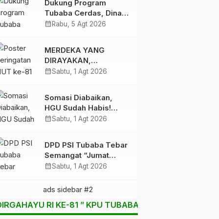
Dukung Program
Demi Kemenangan
Tubaba Cerdas, Dinas
2029
Perpustakaan Layani
calendar_month
Rabu, 5 Agt 2026
Santri Ponpes Darul
Hidayah Al Anshori
MERDEKA YANG
dengan Perpustakaan
DIRAYAKAN,
Keliling
KEADILAN YANG
calendar_month
Sabtu, 1 Agt 2026
MASIH
DIPERJUANGKAN
Somasi Diabaikan,
HGU Sudah Habis!
Ratusan Warga Buay
calendar_month
Sabtu, 1 Agt 2026
Bulan Bersatu Beri
Peringatan Terakhir Ke
DPD PSI Tubaba Tebar
PTPN 1 Regional 7
Semangat “Jumat
Berkah”, Ratusan
calendar_month
Sabtu, 1 Agt 2026
Warga Lambu Kibang
Sambut Antusias
DIRGAHAYU RI KE-81 ” KPU TUBABA