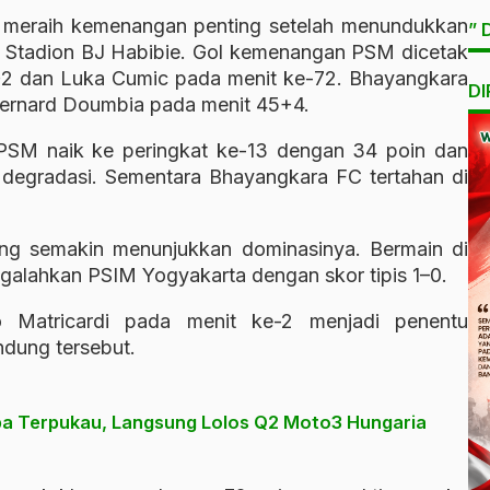
s meraih kemenangan penting setelah menundukkan
” 
 Stadion BJ Habibie. Gol kemenangan PSM dicetak
+2 dan Luka Cumic pada menit ke-72. Bhayangkara
DI
rnard Doumbia pada menit 45+4.
PSM naik ke peringkat ke-13 dengan 34 poin dan
degradasi. Sementara Bhayangkara FC tertahan di
ng semakin menunjukkan dominasinya. Bermain di
ngalahkan PSIM Yogyakarta dengan skor tipis 1–0.
o Matricardi pada menit ke-2 menjadi penentu
dung tersebut.
pa Terpukau, Langsung Lolos Q2 Moto3 Hungaria