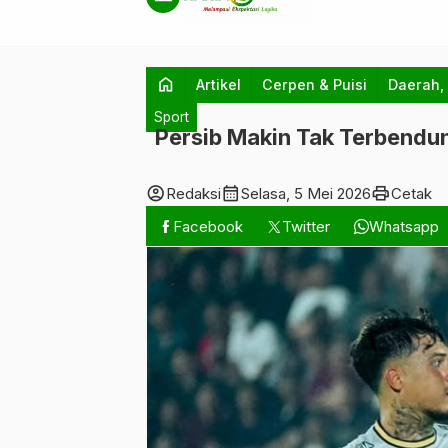
home
Artikel
Cerpen & Puisi
Daerah,
Sport
Persib Makin Tak Terbendun
account_circle
calendar_month
print
Redaksi
Selasa, 5 Mei 2026
Cetak
Facebook
Twitter
Whatsapp