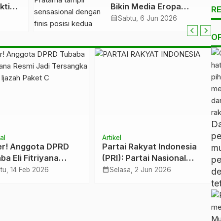
kti
Bikin Media Eropa
R
Terpukau, Langsung
calendar_month
Sabtu, 6 Jun 2026
Lolos Q2 Moto3
O
an
Hungaria 2026
D
pe
al
Artikel
r! Anggota DPRD
Partai Rakyat Indonesia
m
ba Eli Fitriyana
(PRI): Partai Nasional
p
i Jadi Tersangka
Religius Pendukung
calendar_month
tu, 14 Feb 2026
Selasa, 2 Jun 2026
d
an Ijazah Paket C
Indonesia Emas 2045
te