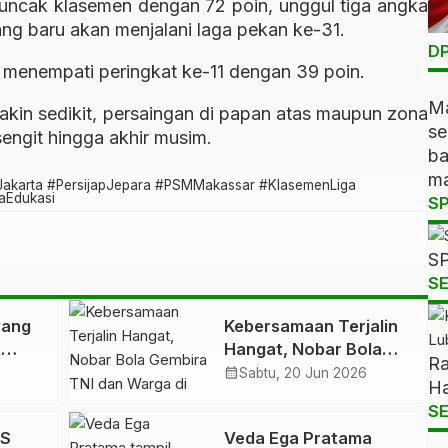
puncak klasemen dengan 72 poin, unggul tiga angka
ang baru akan menjalani laga pekan ke-31.
DP
ni menempati peringkat ke-11 dengan 39 poin.
Ma
kin sedikit, persaingan di papan atas maupun zona
s
engit hingga akhir musim.
b
ma
Jakarta #PersijapJepara #PSMMakassar #KlasemenLiga
aEdukasi
S
SP
SE
wang
Kebersamaan Terjalin
t
Hangat, Nobar Bola
Ra
Gembira TNI dan
calendar_month
Sabtu, 20 Jun 2026
Ha
tihan
Warga di Tanjung
SE
ngkat
Bintang
AS
Veda Ega Pratama