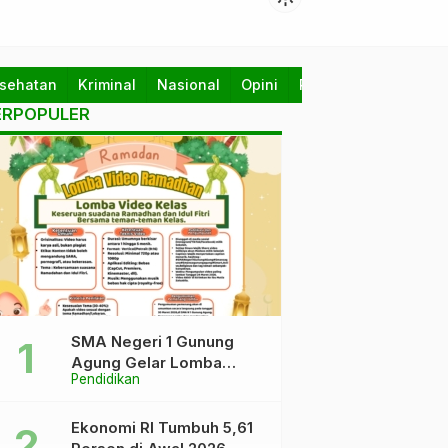
sehatan
Kriminal
Nasional
Opini
Pendidikan
Politik
ERPOPULER
SMA Negeri 1 Gunung
Agung Gelar Lomba
Pendidikan
Video Kreatif Ramadhan
1447 H, Asah Bakat dan
Pererat Kebersamaan
Ekonomi RI Tumbuh 5,61
Siswa