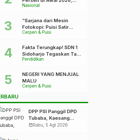
Persen di Awal 2026,
Nasional
Pemerintah Klaim Keluar
dari “Kutukan” 5 Persen
“Sarjana dari Mesin
Fotokopi: Puisi Satir
Cerpen & Puisi
tentang Kursi DPR dan
Ijazah yang Terlalu Rapi”
Fakta Terungkap! SDN 1
Sidoharjo Tegaskan Tak
Pendidikan
Pernah Tuduh Santri Soal
Kaca Pecah
NEGERI YANG MENJUAL
MALU
Cerpen & Puisi
ERBARU
DPP PSI Panggil DPD
Tubaba, Kaesang
Pangarep Beri Pesan
calendar_month
Rabu, 5 Agt 2026
Khusus: Bentuk
Struktur Hingga TPS