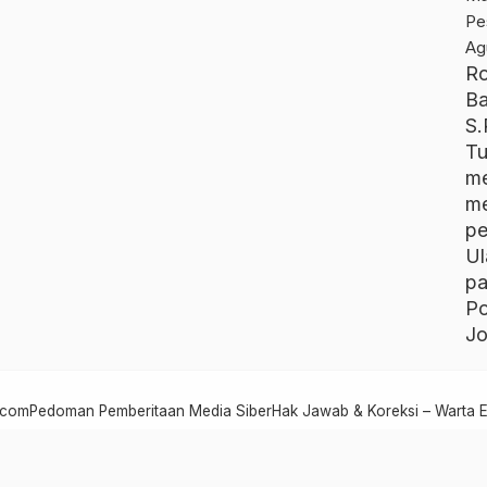
R
B
S.
T
me
m
p
U
p
P
Jo
.com
Pedoman Pemberitaan Media Siber
Hak Jawab & Koreksi – Warta 
Warta Edukasi - Melampaui Ekspektasi Logika