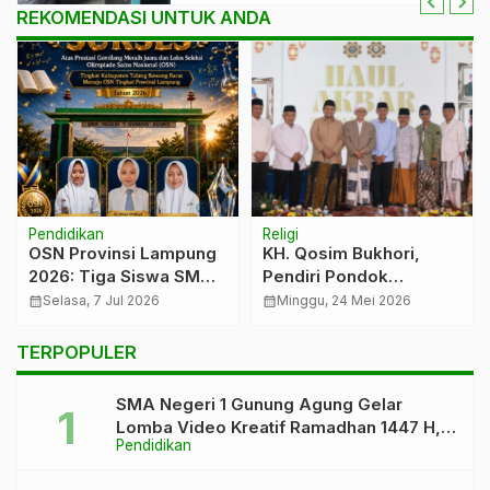
REKOMENDASI UNTUK ANDA
Pendidikan
Religi
OSN Provinsi Lampung
KH. Qosim Bukhori,
2026: Tiga Siswa SMAN
Pendiri Pondok
1 Gunung Agung Lolos
Pesantren Raudlatul
calendar_month
Selasa, 7 Jul 2026
calendar_month
Minggu, 24 Mei 2026
Ulum 2 Gondanglegi
Malang
TERPOPULER
SMA Negeri 1 Gunung Agung Gelar
Lomba Video Kreatif Ramadhan 1447 H,
Pendidikan
Asah Bakat dan Pererat Kebersamaan
Siswa