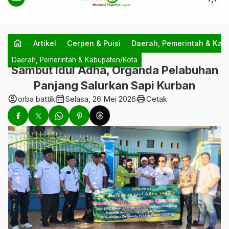
home
Artikel
Cerpen & Puisi
Daerah, Pemerintah & Kab
Daerah, Pemerintah & Kabupaten/Kota
Sambut Idul Adha, Organda Pelabuhan
Panjang Salurkan Sapi Kurban
account_circle
calendar_month
print
orba battik
Selasa, 26 Mei 2026
Cetak