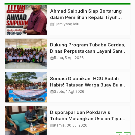
Ahmad Saipudin Siap Bertarung
dalam Pemilihan Kepala Tiyuh
Sakti Jaya
calendar_month
1 jam yang lalu
Dukung Program Tubaba Cerdas,
Dinas Perpustakaan Layani Santri
Ponpes Darul Hidayah Al Anshori
calendar_month
Rabu, 5 Agt 2026
dengan Perpustakaan Keliling
Somasi Diabaikan, HGU Sudah
Habis! Ratusan Warga Buay Bulan
Bersatu Beri Peringatan Terakhir
calendar_month
Sabtu, 1 Agt 2026
Ke PTPN 1 Regional 7
Disporapar dan Pokdarwis
Tubaba Matangkan Usulan Tiyuh
Pagar Dewa sebagai Tiyuh
calendar_month
Kamis, 30 Jul 2026
Wisata Berbudaya Lampung