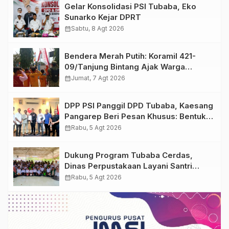
Gelar Konsolidasi PSI Tubaba, Eko
Sunarko Kejar DPRT
calendar_month
Sabtu, 8 Agt 2026
Bendera Merah Putih: Koramil 421-
09/Tanjung Bintang Ajak Warga
Kibarkan Bendera, Kobarkan
calendar_month
Jumat, 7 Agt 2026
Semangat HUT ke-81 RI
DPP PSI Panggil DPD Tubaba, Kaesang
Pangarep Beri Pesan Khusus: Bentuk
Struktur Hingga TPS Demi
calendar_month
Rabu, 5 Agt 2026
Kemenangan 2029
Dukung Program Tubaba Cerdas,
Dinas Perpustakaan Layani Santri
Ponpes Darul Hidayah Al Anshori
calendar_month
Rabu, 5 Agt 2026
dengan Perpustakaan Keliling