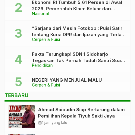
Ekonomi RI Tumbuh 5,61 Persen di Awal
2026, Pemerintah Klaim Keluar dari
Nasional
“Kutukan” 5 Persen
“Sarjana dari Mesin Fotokopi: Puisi Satir
tentang Kursi DPR dan Ijazah yang Terlalu
Cerpen & Puisi
Rapi”
Fakta Terungkap! SDN 1 Sidoharjo
Tegaskan Tak Pernah Tuduh Santri Soal
Pendidikan
Kaca Pecah
NEGERI YANG MENJUAL MALU
Cerpen & Puisi
TERBARU
Ahmad Saipudin Siap Bertarung dalam
Pemilihan Kepala Tiyuh Sakti Jaya
calendar_month
1 jam yang lalu