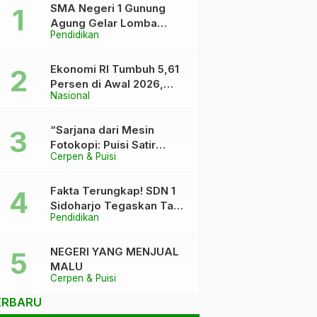
SMA Negeri 1 Gunung
Agung Gelar Lomba
Pendidikan
Video Kreatif Ramadhan
1447 H, Asah Bakat dan
Pererat Kebersamaan
Ekonomi RI Tumbuh 5,61
Siswa
Persen di Awal 2026,
Nasional
Pemerintah Klaim Keluar
dari “Kutukan” 5 Persen
“Sarjana dari Mesin
Fotokopi: Puisi Satir
Cerpen & Puisi
tentang Kursi DPR dan
Ijazah yang Terlalu Rapi”
Fakta Terungkap! SDN 1
Sidoharjo Tegaskan Tak
Pendidikan
Pernah Tuduh Santri Soal
Kaca Pecah
NEGERI YANG MENJUAL
MALU
Cerpen & Puisi
ERBARU