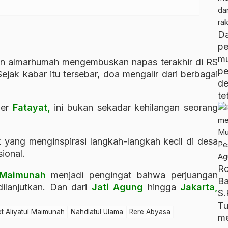
D
pe
m
an almarhumah mengembuskan napas terakhir di RS
p
jak kabar itu tersebar, doa mengalir dari berbagai
d
te
der
Fatayat,
ini bukan sekadar kehilangan seorang
 yang menginspirasi langkah-langkah kecil di desa
sional.
R
Maimunah
menjadi pengingat bahwa perjuangan
B
dilanjutkan. Dan dari
Jati Agung
hingga
Jakarta,
S.
T
t Aliyatul Maimunah
Nahdlatul Ulama
Rere Abyasa
me