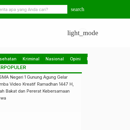
aba Ditangkap Usai Aniaya Anak Kandung, Diduga Dipicu Halusinas
search
light_mode
sehatan
Kriminal
Nasional
Opini
Pendidikan
Politik
ERPOPULER