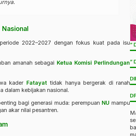
urnya.
n Nasional
eriode 2022–2027 dengan fokus kuat pada isu
” 
” 
emban amanah sebagai
Ketua Komisi Perlindungan
DI
hwa kader
Fatayat
tidak hanya bergerak di ranah
na dalam kebijakan nasional.
DP
 penting bagi generasi muda: perempuan
NU
mampu
gan akar nilai pesantren.
Ma
s
dam
b
ma