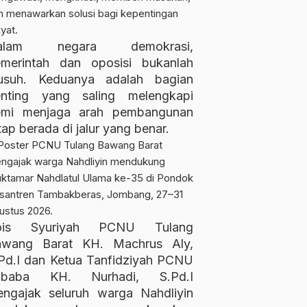
alam negara demokrasi,
merintah dan oposisi bukanlah
usuh. Keduanya adalah bagian
enting yang saling melengkapi
emi menjaga arah pembangunan
tap berada di jalur yang benar.
ois Syuriyah PCNU Tulang
awang Barat KH. Machrus Aly,
Pd.I dan Ketua Tanfidziyah PCNU
ubaba KH. Nurhadi, S.Pd.I
ngajak seluruh warga Nahdliyin