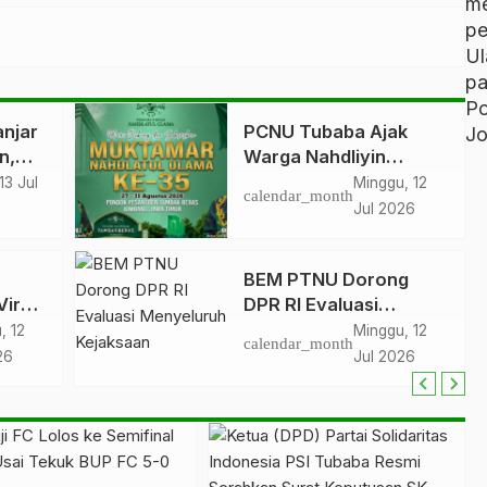
m
p
U
p
P
njar
PCNU Tubaba Ajak
Jo
n,
Warga Nahdliyin
 Jaga
Sukseskan Muktamar
13 Jul
Minggu, 12
calendar_month
NU ke-35 di Jombang
Jul 2026
BEM PTNU Dorong
Viral
DPR RI Evaluasi
Menyeluruh Kejaksaan
, 12
Minggu, 12
calendar_month
26
Jul 2026