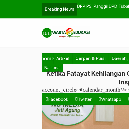
lian Sosial dan Penguatan Ikatan di
DPP PSI Panggil DPD Tuba
Breaking News
Struktur Hingga TPS Dem
menu
home
Artikel
Cerpen & Puisi
Daerah,
Nasional
Ketika Fatayat Kehilangan
Ins
account_circle
calendar_month
arif
Ming
Facebook
Twitter
Whatsapp