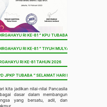
DIRGAHAYU RI KE-81 ” KPU TUBABA
DIRGAHAYU RI KE-81 ” TIYUH MULYA SARI
RGAHAYU RI KE-81 TAHUN 2026
D JPKP TUBABA ” SELAMAT HARI LAHIR PANCASILA “
ri kita jadikan nilai-nilai Pancasila
ebagai dasar dalam membangun
angsa yang bersatu, adil, dan
kmur.