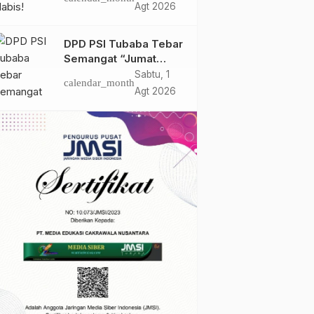
Bulan Bersatu Beri
Agt 2026
Peringatan Terakhir Ke
PTPN 1 Regional 7
DPD PSI Tubaba Tebar
Semangat “Jumat
Berkah”, Ratusan
Sabtu, 1
calendar_month
Warga Lambu Kibang
Agt 2026
Sambut Antusias