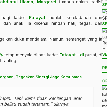
ahdlatul Ulama, Margaret
tumbuh dalam tradisi
S
 bagi kader
Fatayat
adalah keteladanan dan
SP
dan anak. Ia dikenal rendah hati, tegas, dan
SE
ggalkan duka mendalam. Namun, semangat yang ia
Ra
Ha
SE
tu
tetap menyala di hati kader
Fatayat—di
pusat, di
 ranting.
R
argaan, Tegaskan Sinergi Jaga Kamtibmas
O
pin. Tapi kami tidak kehilangan arah.
n beliau sudah tertanam,” ujarnya.