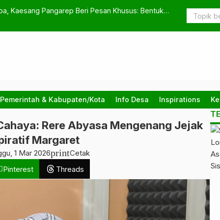
ba, Kaesang Pangarep Beri Pesan Khusus: Bentuk
Ayah di Tub
i Kemenangan 2029
Sabu
 Pemerintah & Kabupaten/Kota
Info Desa
Inspirations
Ke
T
 Cahaya: Rere Abyasa Mengenang Jejak
piratif Margaret
print
gu, 1 Mar 2026
Cetak
Pinterest
Threads