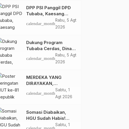
DPP PSI Panggil DPD
Tubaba, Kaesang
Pangarep Beri Pesan
Rabu, 5 Agt
calendar_month
Khusus: Bentuk
2026
Struktur Hingga TPS
Demi Kemenangan
Dukung Program
2029
Tubaba Cerdas, Dinas
Perpustakaan Layani
Rabu, 5 Agt
calendar_month
Santri Ponpes Darul
2026
Hidayah Al Anshori
dengan Perpustakaan
MERDEKA YANG
Keliling
DIRAYAKAN,
KEADILAN YANG
Sabtu, 1
calendar_month
MASIH
Agt 2026
DIPERJUANGKAN
Somasi Diabaikan,
HGU Sudah Habis!
Ratusan Warga Buay
Sabtu, 1
calendar_month