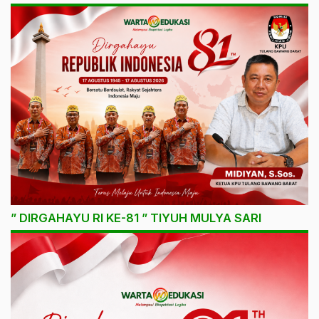
” DIRGAHAYU RI KE-81 ” TIYUH MULYA SARI