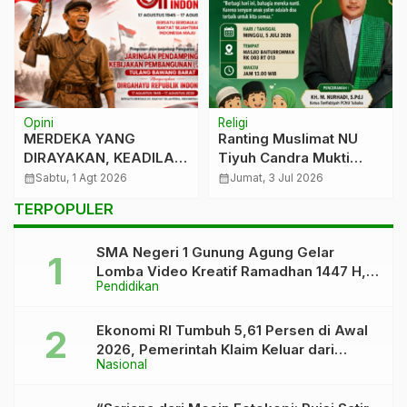
Religi
TNI & POLRI
ANG
Ranting Muslimat NU
Truk Rem Blong
 KEADILAN
Tiyuh Candra Mukti
Berhasil Dihent
Gelar Santunan Anak
Polisi dan Warg
026
calendar_month
Jumat, 3 Jul 2026
calendar_month
Jumat, 5 Jun 2026
GKAN
Yatim Piat
Cegah Korban J
TERPOPULER
Tulang Bawang
SMA Negeri 1 Gunung Agung Gelar
Lomba Video Kreatif Ramadhan 1447 H,
Pendidikan
Asah Bakat dan Pererat Kebersamaan
Siswa
Ekonomi RI Tumbuh 5,61 Persen di Awal
2026, Pemerintah Klaim Keluar dari
Nasional
“Kutukan” 5 Persen