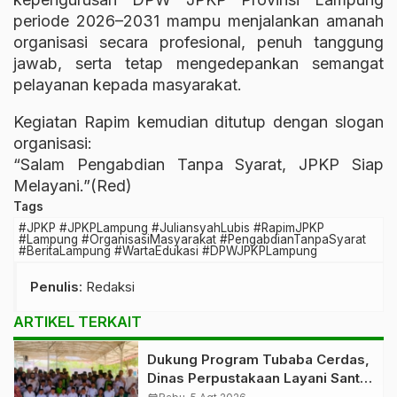
periode 2026–2031 mampu menjalankan amanah
organisasi secara profesional, penuh tanggung
jawab, serta tetap mengedepankan semangat
pelayanan kepada masyarakat.
Kegiatan Rapim kemudian ditutup dengan slogan
organisasi:
“Salam Pengabdian Tanpa Syarat, JPKP Siap
Melayani.”(Red)
Tags
#JPKP #JPKPLampung #JuliansyahLubis #RapimJPKP
#Lampung #OrganisasiMasyarakat #PengabdianTanpaSyarat
#BeritaLampung #WartaEdukasi #DPWJPKPLampung
Penulis
: Redaksi
ARTIKEL TERKAIT
Dukung Program Tubaba Cerdas,
Dinas Perpustakaan Layani Santri
Ponpes Darul Hidayah Al Anshori