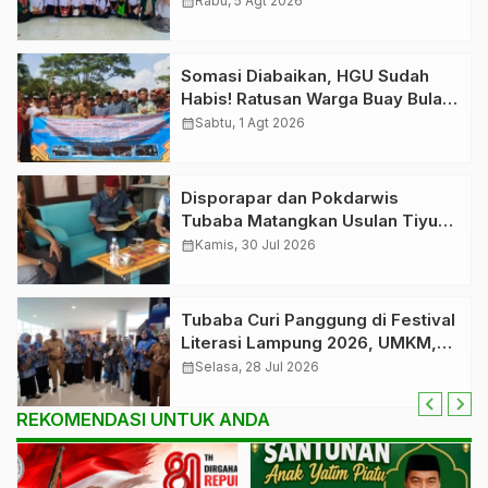
calendar_month
Rabu, 5 Agt 2026
dengan Perpustakaan Keliling
Somasi Diabaikan, HGU Sudah
Habis! Ratusan Warga Buay Bulan
Bersatu Beri Peringatan Terakhir
calendar_month
Sabtu, 1 Agt 2026
Ke PTPN 1 Regional 7
Disporapar dan Pokdarwis
Tubaba Matangkan Usulan Tiyuh
Pagar Dewa sebagai Tiyuh
calendar_month
Kamis, 30 Jul 2026
Wisata Berbudaya Lampung
Tubaba Curi Panggung di Festival
Literasi Lampung 2026, UMKM,
Naskah Kuno hingga Sketsa
calendar_month
Selasa, 28 Jul 2026
Purbowo Jadi Sorotan
REKOMENDASI UNTUK ANDA