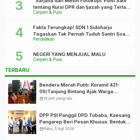
“Sarjana dari Mesin Fotokopi: Puisi Satir
tentang Kursi DPR dan Ijazah yang Terlalu
Cerpen & Puisi
Rapi”
Fakta Terungkap! SDN 1 Sidoharjo
Tegaskan Tak Pernah Tuduh Santri Soal
Pendidikan
Kaca Pecah
NEGERI YANG MENJUAL MALU
Cerpen & Puisi
TERBARU
Bendera Merah Putih: Koramil 421-
09/Tanjung Bintang Ajak Warga
Kibarkan Bendera, Kobarkan
calendar_month
19 jam yang lalu
Semangat HUT ke-81 RI
DPP PSI Panggil DPD Tubaba, Kaesang
Pangarep Beri Pesan Khusus: Bentuk
Struktur Hingga TPS Demi
calendar_month
Rabu, 5 Agt 2026
Kemenangan 2029