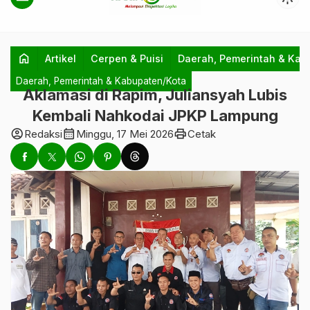
home
Artikel
Cerpen & Puisi
Daerah, Pemerintah & Kab
Daerah, Pemerintah & Kabupaten/Kota
Aklamasi di Rapim, Juliansyah Lubis
Kembali Nahkodai JPKP Lampung
account_circle
calendar_month
print
Redaksi
Minggu, 17 Mei 2026
Cetak