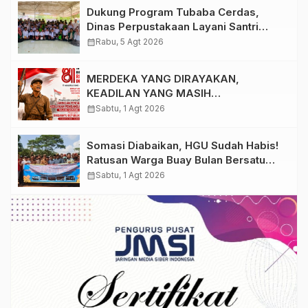
Dukung Program Tubaba Cerdas,
Dinas Perpustakaan Layani Santri
Ponpes Darul Hidayah Al Anshori
calendar_month
Rabu, 5 Agt 2026
dengan Perpustakaan Keliling
MERDEKA YANG DIRAYAKAN,
KEADILAN YANG MASIH
DIPERJUANGKAN
calendar_month
Sabtu, 1 Agt 2026
Somasi Diabaikan, HGU Sudah Habis!
Ratusan Warga Buay Bulan Bersatu
Beri Peringatan Terakhir Ke PTPN 1
calendar_month
Sabtu, 1 Agt 2026
Regional 7