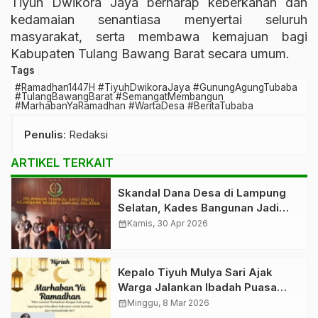
Tiyuh Dwikora Jaya berharap keberkahan dan
kedamaian senantiasa menyertai seluruh
masyarakat, serta membawa kemajuan bagi
Kabupaten Tulang Bawang Barat secara umum.
Tags
#Ramadhan1447H #TiyuhDwikoraJaya #GunungAgungTubaba
#TulangBawangBarat #SemangatMembangun
#MarhabanYaRamadhan #WartaDesa #BeritaTubaba
Penulis
: Redaksi
ARTIKEL TERKAIT
Skandal Dana Desa di Lampung
Selatan, Kades Bangunan Jadi
Tersangka
calendar_month
Kamis, 30 Apr 2026
Kepalo Tiyuh Mulya Sari Ajak
Warga Jalankan Ibadah Puasa
dengan Sepenuh Hati
calendar_month
Minggu, 8 Mar 2026