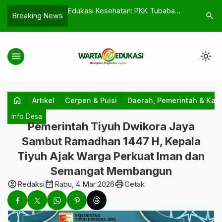
Cangkok 2026 Mulai
Edukasi Kesehatan: PKK Tubaba
Santunan
search
Breaking News
1 Gunung Agung Jadi
Gelar Pemeriksaan HPV DNA untuk
Kepedulia
a
Deteksi Dini Kanker Serviks
Ikatan di
menu
light_mode
home
Artikel
Cerpen & Puisi
Daerah, Pemerintah & Kab
Info Desa
Pemerintah Tiyuh Dwikora Jaya
Sambut Ramadhan 1447 H, Kepala
Tiyuh Ajak Warga Perkuat Iman dan
Semangat Membangun
account_circle
calendar_month
print
Redaksi
Rabu, 4 Mar 2026
Cetak