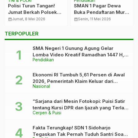
TNI & POLRI
Pendidikan
Polisi Turun Tangan!
SMAN 1 Pagar Dewa
Jumat Berkah Polsek
Buka Pendaftaran Murid
Lambu Kibang Sentuh
Baru Tahun Ajaran
calendar_month
Jumat, 8 Mei 2026
calendar_month
Senin, 11 Mei 2026
Hati Santri Ponpes di
2026/2027, Siapkan 288
Tubaba
Kuota Siswa
TERPOPULER
SMA Negeri 1 Gunung Agung Gelar
Lomba Video Kreatif Ramadhan 1447 H,
Pendidikan
Asah Bakat dan Pererat Kebersamaan
Siswa
Ekonomi RI Tumbuh 5,61 Persen di Awal
2026, Pemerintah Klaim Keluar dari
Nasional
“Kutukan” 5 Persen
“Sarjana dari Mesin Fotokopi: Puisi Satir
tentang Kursi DPR dan Ijazah yang Terlalu
Cerpen & Puisi
Rapi”
Fakta Terungkap! SDN 1 Sidoharjo
Tegaskan Tak Pernah Tuduh Santri Soal