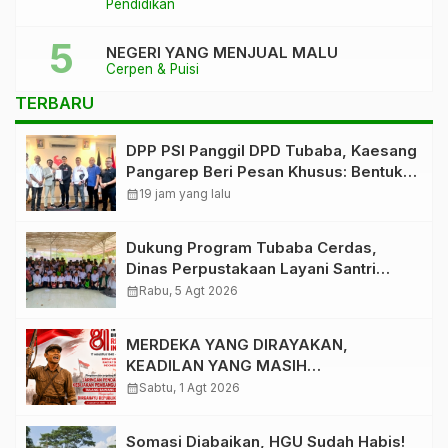
Pendidikan
Kaca Pecah
NEGERI YANG MENJUAL MALU
Cerpen & Puisi
TERBARU
DPP PSI Panggil DPD Tubaba, Kaesang
Pangarep Beri Pesan Khusus: Bentuk
Struktur Hingga TPS Demi
calendar_month
19 jam yang lalu
Kemenangan 2029
Dukung Program Tubaba Cerdas,
Dinas Perpustakaan Layani Santri
Ponpes Darul Hidayah Al Anshori
calendar_month
Rabu, 5 Agt 2026
dengan Perpustakaan Keliling
MERDEKA YANG DIRAYAKAN,
KEADILAN YANG MASIH
DIPERJUANGKAN
calendar_month
Sabtu, 1 Agt 2026
Somasi Diabaikan, HGU Sudah Habis!