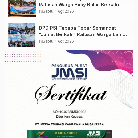
Ratusan Warga Buay Bulan Bersatu
Beri Peringatan Terakhir Ke PTPN 1
calendar_month
Sabtu, 1 Agt 2026
Regional 7
DPD PSI Tubaba Tebar Semangat
“Jumat Berkah”, Ratusan Warga Lambu
Kibang Sambut Antusias
calendar_month
Sabtu, 1 Agt 2026