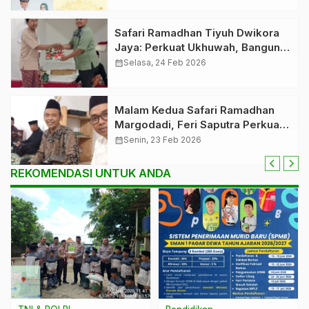
Safari Ramadhan Tiyuh Dwikora
Jaya: Perkuat Ukhuwah, Bangun
Kebersamaan di Mushola
calendar_month
Selasa, 24 Feb 2026
Baitissalam
Malam Kedua Safari Ramadhan
Margodadi, Feri Saputra Perkuat
Silaturahmi di Mushola Darrus
calendar_month
Senin, 23 Feb 2026
Sholihin
REKOMENDASI UNTUK ANDA