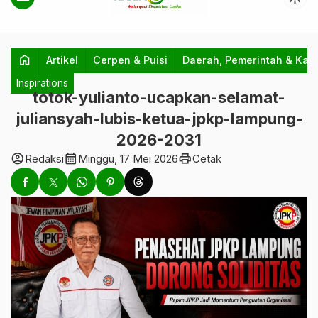
home
Artikel
Cerpen & Puisi
Daerah, Pemerintah & Kab
Inspirations
totok-yulianto-ucapkan-selamat-
juliansyah-lubis-ketua-jpkp-lampung-
2026-2031
account_circle
calendar_month
print
Redaksi
Minggu, 17 Mei 2026
Cetak