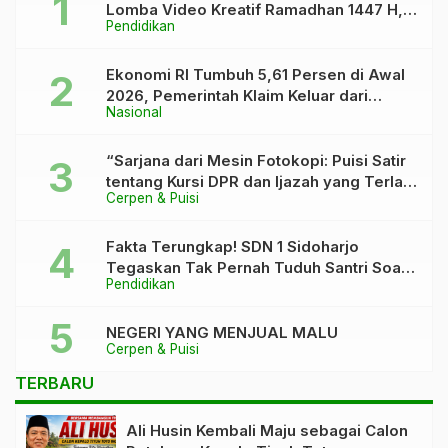
Lomba Video Kreatif Ramadhan 1447 H,
Pendidikan
Asah Bakat dan Pererat Kebersamaan
Siswa
Ekonomi RI Tumbuh 5,61 Persen di Awal
2026, Pemerintah Klaim Keluar dari
Nasional
“Kutukan” 5 Persen
“Sarjana dari Mesin Fotokopi: Puisi Satir
tentang Kursi DPR dan Ijazah yang Terlalu
Cerpen & Puisi
Rapi”
Fakta Terungkap! SDN 1 Sidoharjo
Tegaskan Tak Pernah Tuduh Santri Soal
Pendidikan
Kaca Pecah
NEGERI YANG MENJUAL MALU
Cerpen & Puisi
TERBARU
Ali Husin Kembali Maju sebagai Calon