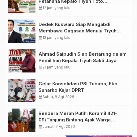
Petahana Kepalo Tiyuh Toto
Wonodadi, Hadapi Kotak Kosong
calendar_month
12 jam yang lalu
Dedek Kuswara Siap Mengabdi,
Membawa Gagasan Menuju Tiyuh
Margo Mulya yang Maju, Mandiri, dan
calendar_month
12 jam yang lalu
Bermartabat
Ahmad Saipudin Siap Bertarung dalam
Pemilihan Kepala Tiyuh Sakti Jaya
calendar_month
21 jam yang lalu
Gelar Konsolidasi PSI Tubaba, Eko
Sunarko Kejar DPRT
calendar_month
Sabtu, 8 Agt 2026
Bendera Merah Putih: Koramil 421-
09/Tanjung Bintang Ajak Warga
Kibarkan Bendera, Kobarkan
calendar_month
Jumat, 7 Agt 2026
Semangat HUT ke-81 RI