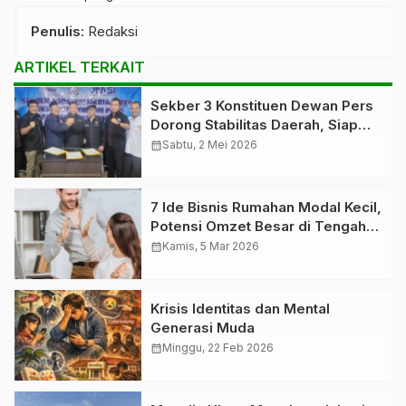
Penulis
: Redaksi
ARTIKEL TERKAIT
Sekber 3 Konstituen Dewan Pers
Dorong Stabilitas Daerah, Siap
Gelar Sarasehan Arah Kebijakan
calendar_month
Sabtu, 2 Mei 2026
Lampung
7 Ide Bisnis Rumahan Modal Kecil,
Potensi Omzet Besar di Tengah
Tantangan Ekonomi
calendar_month
Kamis, 5 Mar 2026
Krisis Identitas dan Mental
Generasi Muda
calendar_month
Minggu, 22 Feb 2026