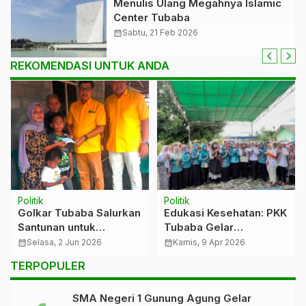
Menulis Ulang Megahnya Islamic
Center Tubaba
calendar_month
Sabtu, 21 Feb 2026
REKOMENDASI UNTUK ANDA
Politik
Politik
Golkar Tubaba Salurkan
Edukasi Kesehatan: PKK
Santunan untuk
Tubaba Gelar
Keluarga Korban
Pemeriksaan HPV DNA
calendar_month
Selasa, 2 Jun 2026
calendar_month
Kamis, 9 Apr 2026
Kecelakaan melalui
untuk Deteksi Dini
TERPOPULER
Program Peduli Kasih
Kanker Serviks
SMA Negeri 1 Gunung Agung Gelar