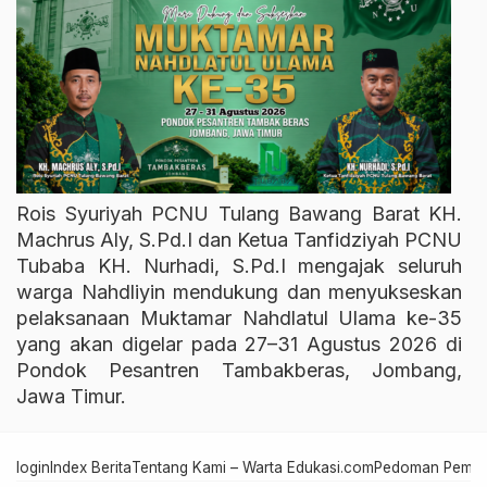
Rois Syuriyah PCNU Tulang Bawang Barat KH.
Machrus Aly, S.Pd.I dan Ketua Tanfidziyah PCNU
Tubaba KH. Nurhadi, S.Pd.I mengajak seluruh
warga Nahdliyin mendukung dan menyukseskan
pelaksanaan Muktamar Nahdlatul Ulama ke-35
yang akan digelar pada 27–31 Agustus 2026 di
Pondok Pesantren Tambakberas, Jombang,
Jawa Timur.
login
Index Berita
Tentang Kami – Warta Edukasi.com
Pedoman Pember