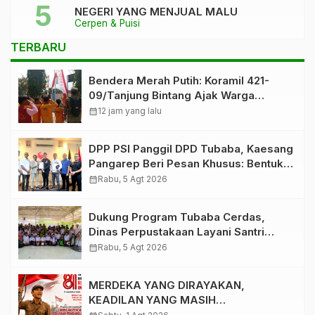
NEGERI YANG MENJUAL MALU
Cerpen & Puisi
TERBARU
Bendera Merah Putih: Koramil 421-
09/Tanjung Bintang Ajak Warga
Kibarkan Bendera, Kobarkan
calendar_month
12 jam yang lalu
Semangat HUT ke-81 RI
DPP PSI Panggil DPD Tubaba, Kaesang
Pangarep Beri Pesan Khusus: Bentuk
Struktur Hingga TPS Demi
calendar_month
Rabu, 5 Agt 2026
Kemenangan 2029
Dukung Program Tubaba Cerdas,
Dinas Perpustakaan Layani Santri
Ponpes Darul Hidayah Al Anshori
calendar_month
Rabu, 5 Agt 2026
dengan Perpustakaan Keliling
MERDEKA YANG DIRAYAKAN,
KEADILAN YANG MASIH
DIPERJUANGKAN