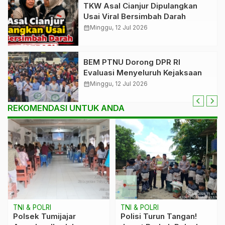
TKW Asal Cianjur Dipulangkan
Usai Viral Bersimbah Darah
calendar_month
Minggu, 12 Jul 2026
BEM PTNU Dorong DPR RI
Evaluasi Menyeluruh Kejaksaan
calendar_month
Minggu, 12 Jul 2026
REKOMENDASI UNTUK ANDA
TNI & POLRI
TNI & POLRI
Polsek Tumijajar
Polisi Turun Tangan!