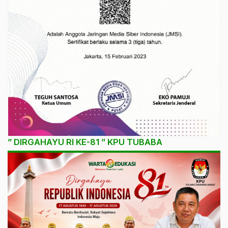
” DIRGAHAYU RI KE-81 ” KPU TUBABA