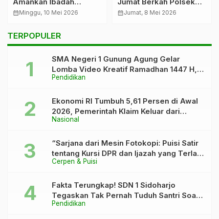
Amankan Ibadah
Jumat Berkah Polsek
Minggu dan Gelar
Lambu Kibang Sentuh
calendar_month
Minggu, 10 Mei 2026
calendar_month
Jumat, 8 Mei 2026
“Minggu Kasih” di
Hati Santri Ponpes di
Gereja Pantekosta Daya
Tubaba
TERPOPULER
Murni
SMA Negeri 1 Gunung Agung Gelar
Lomba Video Kreatif Ramadhan 1447 H,
Pendidikan
Asah Bakat dan Pererat Kebersamaan
Siswa
Ekonomi RI Tumbuh 5,61 Persen di Awal
2026, Pemerintah Klaim Keluar dari
Nasional
“Kutukan” 5 Persen
“Sarjana dari Mesin Fotokopi: Puisi Satir
tentang Kursi DPR dan Ijazah yang Terlalu
Cerpen & Puisi
Rapi”
Fakta Terungkap! SDN 1 Sidoharjo
Tegaskan Tak Pernah Tuduh Santri Soal
Pendidikan
Kaca Pecah