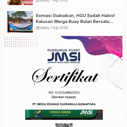
calendar_month
Sabtu, 1 Agt 2026
Somasi Diabaikan, HGU Sudah Habis!
Ratusan Warga Buay Bulan Bersatu
Beri Peringatan Terakhir Ke PTPN 1
calendar_month
Sabtu, 1 Agt 2026
Regional 7