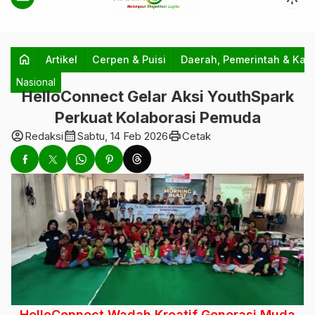
home
Artikel
Cerpen & Puisi
Daerah, Pemerintah & Kab
Nasional
HelloConnect Gelar Aksi YouthSpark
Perkuat Kolaborasi Pemuda
account_circle
calendar_month
print
Redaksi
Sabtu, 14 Feb 2026
Cetak
HelloConnect Wadah Kreatif Generasi Muda