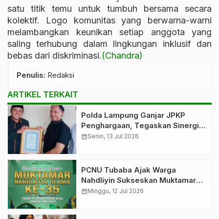
satu titik temu untuk tumbuh bersama secara
kolektif. Logo komunitas yang berwarna-warni
melambangkan keunikan setiap anggota yang
saling terhubung dalam lingkungan inklusif dan
bebas dari diskriminasi.
(Chandra)
Penulis
: Redaksi
ARTIKEL TERKAIT
Polda Lampung Ganjar JPKP
Penghargaan, Tegaskan Sinergi
Jaga Kamtibmas
calendar_month
Senin, 13 Jul 2026
PCNU Tubaba Ajak Warga
Nahdliyin Sukseskan Muktamar
NU ke-35 di Jombang
calendar_month
Minggu, 12 Jul 2026