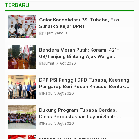
TERBARU
Gelar Konsolidasi PSI Tubaba, Eko
Sunarko Kejar DPRT
calendar_month
11 jam yang lalu
Bendera Merah Putih: Koramil 421-
09/Tanjung Bintang Ajak Warga
Kibarkan Bendera, Kobarkan
calendar_month
Jumat, 7 Agt 2026
Semangat HUT ke-81 RI
DPP PSI Panggil DPD Tubaba, Kaesang
Pangarep Beri Pesan Khusus: Bentuk
Struktur Hingga TPS Demi
calendar_month
Rabu, 5 Agt 2026
Kemenangan 2029
Dukung Program Tubaba Cerdas,
Dinas Perpustakaan Layani Santri
Ponpes Darul Hidayah Al Anshori
calendar_month
Rabu, 5 Agt 2026
dengan Perpustakaan Keliling