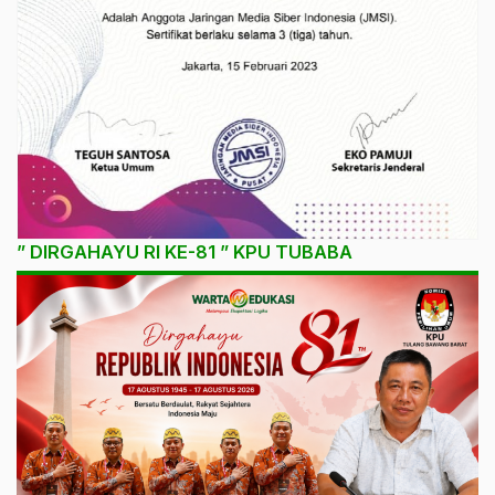
” DIRGAHAYU RI KE-81 ” KPU TUBABA