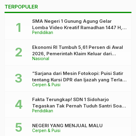
Soroti Dugaan Belum
Darrus Sholihin
TERPOPULER
Pernah Tersalurkannya
Dana CSR
SMA Negeri 1 Gunung Agung Gelar
Lomba Video Kreatif Ramadhan 1447 H,
Pendidikan
Asah Bakat dan Pererat Kebersamaan
Siswa
Ekonomi RI Tumbuh 5,61 Persen di Awal
2026, Pemerintah Klaim Keluar dari
Nasional
“Kutukan” 5 Persen
“Sarjana dari Mesin Fotokopi: Puisi Satir
tentang Kursi DPR dan Ijazah yang Terlalu
Cerpen & Puisi
Rapi”
Fakta Terungkap! SDN 1 Sidoharjo
Tegaskan Tak Pernah Tuduh Santri Soal
Pendidikan
Kaca Pecah
NEGERI YANG MENJUAL MALU
Cerpen & Puisi