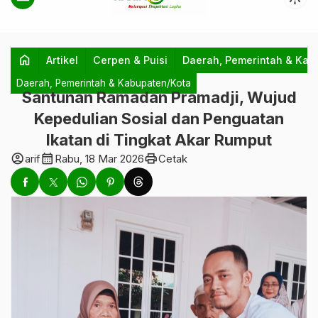
home
Artikel
Cerpen & Puisi
Daerah, Pemerintah & Kab
Daerah, Pemerintah & Kabupaten/Kota
Santunan Ramadan Pramadji, Wujud
Kepedulian Sosial dan Penguatan
Ikatan di Tingkat Akar Rumput
account_circle
calendar_month
print
arif
Rabu, 18 Mar 2026
Cetak