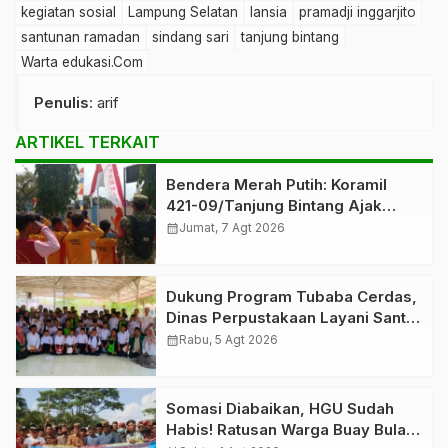
kegiatan sosial
Lampung Selatan
lansia
pramadji inggarjito
santunan ramadan
sindang sari
tanjung bintang
Warta edukasi.Com
Penulis
: arif
ARTIKEL TERKAIT
Bendera Merah Putih: Koramil
421-09/Tanjung Bintang Ajak
Warga Kibarkan Bendera,
calendar_month
Jumat, 7 Agt 2026
Kobarkan Semangat HUT ke-81 RI
Dukung Program Tubaba Cerdas,
Dinas Perpustakaan Layani Santri
Ponpes Darul Hidayah Al Anshori
calendar_month
Rabu, 5 Agt 2026
dengan Perpustakaan Keliling
Somasi Diabaikan, HGU Sudah
Habis! Ratusan Warga Buay Bulan