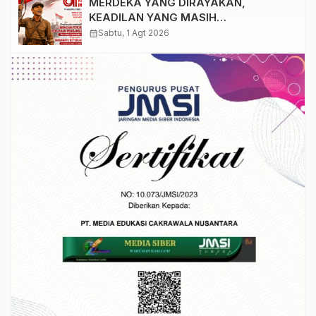
MERDEKA YANG DIRAYAKAN,
KEADILAN YANG MASIH
DIPERJUANGKAN
calendar_month
Sabtu, 1 Agt 2026