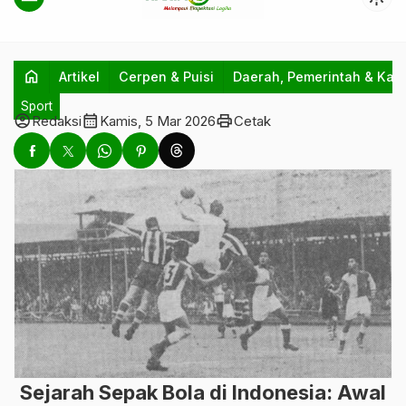
home
Artikel
Cerpen & Puisi
Daerah, Pemerintah & Kab
Sport
account_circle
calendar_month
print
Redaksi
Kamis, 5 Mar 2026
Cetak
Sejarah Sepak Bola di Indonesia: Awal