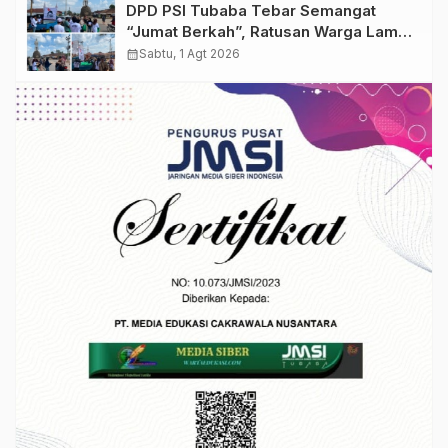
DPD PSI Tubaba Tebar Semangat
“Jumat Berkah”, Ratusan Warga Lambu
Kibang Sambut Antusias
calendar_month
Sabtu, 1 Agt 2026