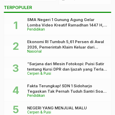
TERPOPULER
SMA Negeri 1 Gunung Agung Gelar
Lomba Video Kreatif Ramadhan 1447 H,
Pendidikan
Asah Bakat dan Pererat Kebersamaan
Siswa
Ekonomi RI Tumbuh 5,61 Persen di Awal
2026, Pemerintah Klaim Keluar dari
Nasional
“Kutukan” 5 Persen
“Sarjana dari Mesin Fotokopi: Puisi Satir
tentang Kursi DPR dan Ijazah yang Terlalu
Cerpen & Puisi
Rapi”
Fakta Terungkap! SDN 1 Sidoharjo
Tegaskan Tak Pernah Tuduh Santri Soal
Pendidikan
Kaca Pecah
NEGERI YANG MENJUAL MALU
Cerpen & Puisi