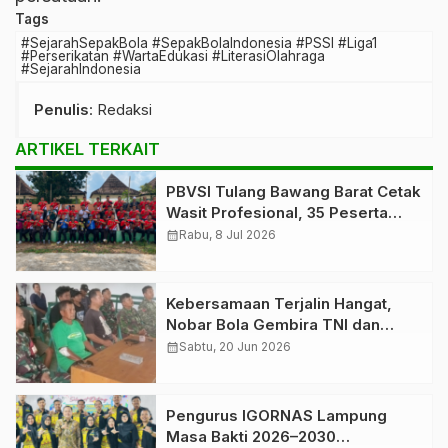
Tags
#SejarahSepakBola #SepakBolaIndonesia #PSSI #Liga1
#Perserikatan #WartaEdukasi #LiterasiOlahraga
#SejarahIndonesia
Penulis
: Redaksi
ARTIKEL TERKAIT
PBVSI Tulang Bawang Barat Cetak
Wasit Profesional, 35 Peserta
Ikuti Pelatihan dan Penataran
calendar_month
Rabu, 8 Jul 2026
Tingkat Daerah Provinsi Lampung
Kebersamaan Terjalin Hangat,
Nobar Bola Gembira TNI dan
Warga di Tanjung Bintang
calendar_month
Sabtu, 20 Jun 2026
Pengurus IGORNAS Lampung
Masa Bakti 2026–2030