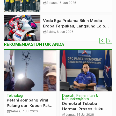
Dikukuhkan, Siap Perkuat
calendar_month
Selasa, 16 Jun 2026
Pembinaan Prestasi Olahraga
Pendidikan
Veda Ega Pratama Bikin Media
Eropa Terpukau, Langsung Lolos
Q2 Moto3 Hungaria 2026
calendar_month
Sabtu, 6 Jun 2026
REKOMENDASI UNTUK ANDA
Teknologi
Daerah, Pemerintah &
Kabupaten/Kota
Petani Jombang Viral
Demokrat Tubaba
Pulang dari Kebun Pakai
Hormati Proses Hukum
Drone
calendar_month
Selasa, 7 Jul 2026
Eli Fitriyana
calendar_month
Jumat, 24 Jul 2026