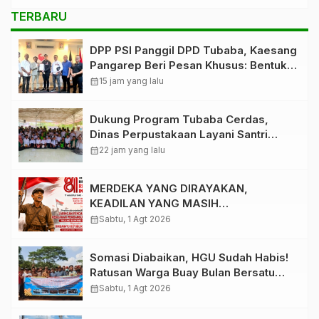
TERBARU
DPP PSI Panggil DPD Tubaba, Kaesang
Pangarep Beri Pesan Khusus: Bentuk
Struktur Hingga TPS Demi
calendar_month
15 jam yang lalu
Kemenangan 2029
Dukung Program Tubaba Cerdas,
Dinas Perpustakaan Layani Santri
Ponpes Darul Hidayah Al Anshori
calendar_month
22 jam yang lalu
dengan Perpustakaan Keliling
MERDEKA YANG DIRAYAKAN,
KEADILAN YANG MASIH
DIPERJUANGKAN
calendar_month
Sabtu, 1 Agt 2026
Somasi Diabaikan, HGU Sudah Habis!
Ratusan Warga Buay Bulan Bersatu
Beri Peringatan Terakhir Ke PTPN 1
calendar_month
Sabtu, 1 Agt 2026
Regional 7